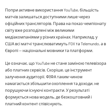
Попри активне використання YouTube, більшість
матчів залишаться доступними лише через
офіційних трансляторів. Права на показ чемпіонату
світу вже розподілені між великими
медіакомпаніями у різних країнах. Наприклад, у
США всі матчі транслюватимуть FOX та Telemundo, а в
Європі — національні мовники та платформи.
Це означає, що YouTube не стане заміною телевізора
або платних сервісів. Скоріше, це інструмент
залучення аудиторії. ФІФА таким чином
намагається збільшити охоплення та доходи, не
порушуючи існуючі контракти. У результаті
формується нова модель, де безкоштовний і
платний контент співіснують.