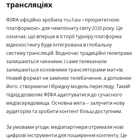
трансляціях
ФІФА офіційно зробила YouTube «пріоритетною
платформою» для чемпіонату світу 2026 року. Це
означає, що вперше в історії турніру платформа
відеохостингу буде інтегрована в глобальну
систему трансляцій. Водночас традиційні телеправа
залишаються чинними, і саме телеканали
залишаються основними трансляторами матчів.
Новий формат не замінює телебачення, а доповнює
його, створюючи гібридну модель перегляду. Такий
підхід дозволяє ФІФА адаптуватися до сучасного
медіасередовища. Основна мета — залучити нову
аудиторію та зробити контент більш доступним.
За умовами угоди, медіапартнери отримали нові
цифрові інструменти для поширення контенту. Це