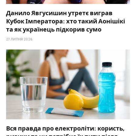
Данило Явгусишин утретє виграв
Кубок Імператора: хто такий Аонішікі
та як українець підкорив сумо
27 ЛИПНЯ 2026
Вся правда про електроліти: користь,