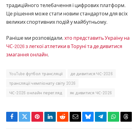
традиційного телебачення і цифрових платформ.
Це рішення може стати новим стандартом для всіх
великих спортивних подій у майбутньому.
Раніше ми розповідали,
хто представить Україну на
ЧС-2026 з легкої атлетики в Торуні та де дивитися
змагання онлайн
.
YouTube футбол трансляції
де дивитися ЧС-2026
трансляції чемпіонату світу 2026
ЧС-2026 онлайн перегляд
як дивитися ЧС-2026
Facebook
Twitter
Pinterest
LinkedIn
Reddit
Email
Bluesky
Telegram
WhatsApp
Thre