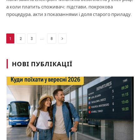
а коли платить споживач: підстави, покрокова
процедура, акти з показаннями і доля старого приладу.
Next
…
1
2
3
8
НОВІ ПУБЛІКАЦІЇ