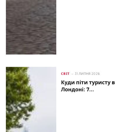
СВІТ
31 ЛИПНЯ 2026
Куди піти туристу в
Лондоні: 7
маловідомих локацій,
про які знають тільки
місцеві