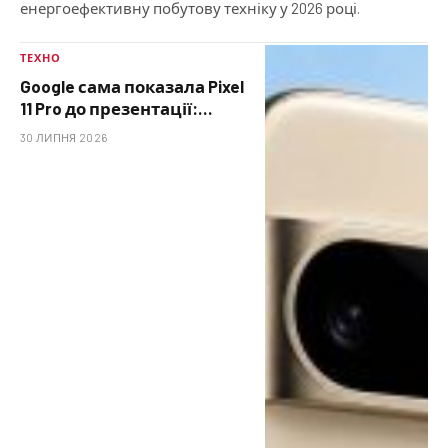
енергоефективну побутову техніку у 2026 році.
ТЕХНО
Google сама показала Pixel
11 Pro до презентації:
характеристики, ціна та
30 ЛИПНЯ 2026
дата виходу в Україні