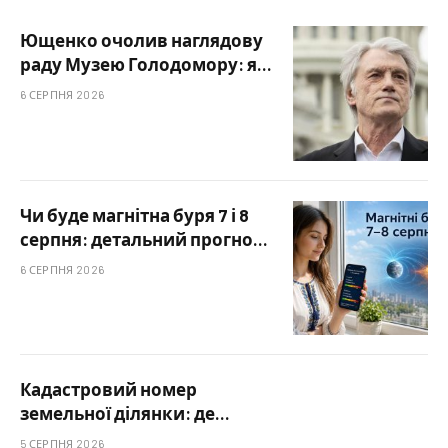
Ющенко очолив наглядову
раду Музею Голодомору: які
завдання отримав
6 СЕРПНЯ 2026
колишній президент
Чи буде магнітна буря 7 і 8
серпня: детальний прогноз
Kp по годинах
6 СЕРПНЯ 2026
Кадастровий номер
земельної ділянки: де
знайти і як перевірити
5 СЕРПНЯ 2026