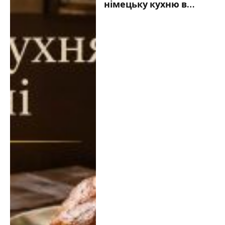
німецьку кухню в
Берліні у 2026 році:
ресторани, меню та
актуальні ціни