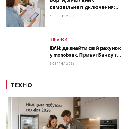
самовільне підключення:
коли українцям можуть
3 СЕРПНЯ 2026
відключити газ і як
відновити постачання
ФІНАНСИ
IBAN: де знайти свій рахунок
у monobank, ПриватБанку та
інших банках
3 СЕРПНЯ 2026
ТЕХНО