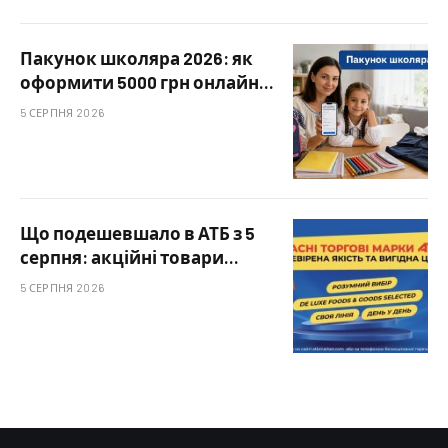
онлайн
Пакунок школяра 2026: як
оформити 5000 грн онлайн
через Дію
5 СЕРПНЯ 2026
Що подешевшало в АТБ з 5
серпня: акційні товари
«Своя Лінія» та «День у День»
5 СЕРПНЯ 2026