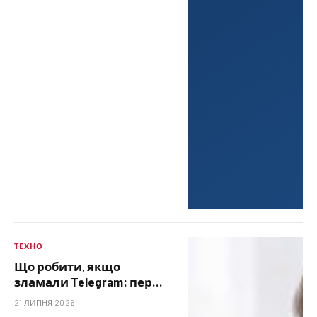
ТЕХНО
Що робити, якщо
зламали Telegram: перші
дії, відновлення доступу
21 ЛИПНЯ 2026
та захист