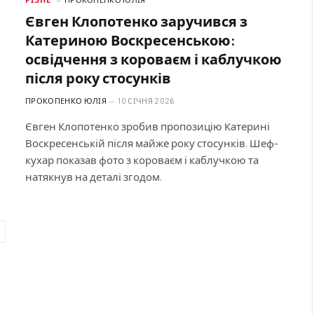
Євген Клопотенко заручився з
Катериною Воскресенською:
освідчення з короваєм і каблучкою
після року стосунків
ПРОКОПЕНКО ЮЛІЯ
10 СІЧНЯ 2026
Євген Клопотенко зробив пропозицію Катерині
Воскресенській після майже року стосунків. Шеф-
кухар показав фото з короваєм і каблучкою та
натякнув на деталі згодом.
ext