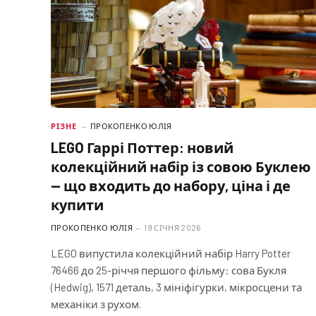
РІЗНЕ
ПРОКОПЕНКО ЮЛІЯ
LEGO Гаррі Поттер: новий
колекційний набір із совою Буклею
— що входить до набору, ціна і де
купити
ПРОКОПЕНКО ЮЛІЯ
19 СІЧНЯ 2026
LEGO випустила колекційний набір Harry Potter
76466 до 25-річчя першого фільму: сова Букля
(Hedwig), 1571 деталь, 3 мініфігурки, мікросцени та
механіки з рухом.