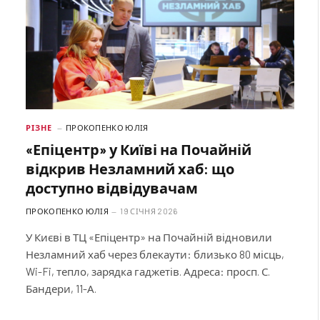
РІЗНЕ
ПРОКОПЕНКО ЮЛІЯ
«Епіцентр» у Київі на Почайній
відкрив Незламний хаб: що
доступно відвідувачам
ПРОКОПЕНКО ЮЛІЯ
19 СІЧНЯ 2026
У Києві в ТЦ «Епіцентр» на Почайній відновили
Незламний хаб через блекаути: близько 80 місць,
Wi-Fi, тепло, зарядка гаджетів. Адреса: просп. С.
Бандери, 11-А.