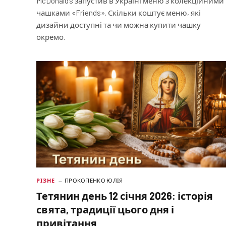
McDonald’s запустив в Україні меню з колекційними
чашками «Friends». Скільки коштує меню, які
дизайни доступні та чи можна купити чашку
окремо.
РІЗНЕ
ПРОКОПЕНКО ЮЛІЯ
Тетянин день 12 січня 2026: історія
свята, традиції цього дня і
привітання