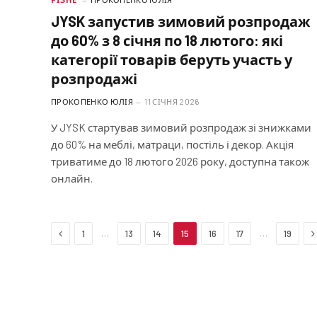
JYSK запустив зимовий розпродаж
до 60% з 8 січня по 18 лютого: які
категорії товарів беруть участь у
розпродажі
ПРОКОПЕНКО ЮЛІЯ
11 СІЧНЯ 2026
У JYSK стартував зимовий розпродаж зі знижками
до 60% на меблі, матраци, постіль і декор. Акція
триватиме до 18 лютого 2026 року, доступна також
онлайн.
Previous
N
…
…
1
13
14
15
16
17
19