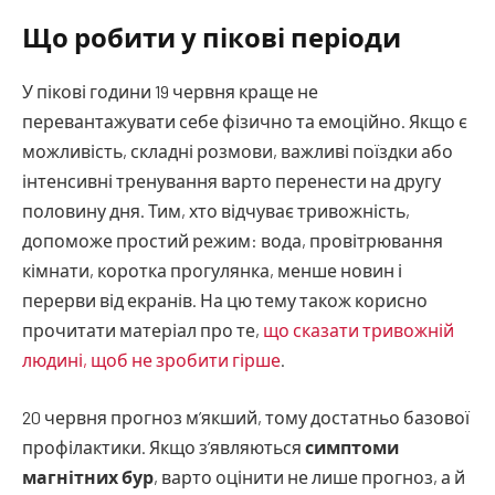
Що робити у пікові періоди
У пікові години 19 червня краще не
перевантажувати себе фізично та емоційно. Якщо є
можливість, складні розмови, важливі поїздки або
інтенсивні тренування варто перенести на другу
половину дня. Тим, хто відчуває тривожність,
допоможе простий режим: вода, провітрювання
кімнати, коротка прогулянка, менше новин і
перерви від екранів. На цю тему також корисно
прочитати матеріал про те,
що сказати тривожній
людині, щоб не зробити гірше
.
20 червня прогноз м’якший, тому достатньо базової
профілактики. Якщо з’являються
симптоми
магнітних бур
, варто оцінити не лише прогноз, а й