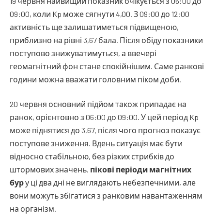
19 червня найвищий показник очікується з 06:00 до
09:00, коли Kp може сягнути 4,00. З 09:00 до 12:00
активність ще залишатиметься підвищеною,
приблизно на рівні 3,67 бала. Після обіду показники
поступово знижуватимуться, а ввечері
геомагнітний фон стане спокійнішим. Саме ранкові
години можна вважати головним піком доби.
20 червня основний підйом також припадає на
ранок, орієнтовно з 06:00 до 09:00. У цей період Kp
може піднятися до 3,67, після чого прогноз показує
поступове зниження. Вдень ситуація має бути
відносно стабільною, без різких стрибків до
штормових значень.
пікові періоди магнітних
бур
у ці два дні не виглядають небезпечними, але
вони можуть збігатися з ранковим навантаженням
на організм.