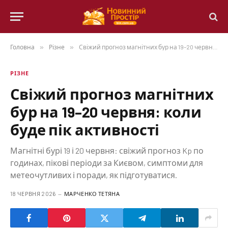
Головна
»
Різне
»
Свіжий прогноз магнітних бур на 19–20 червня: коли буде пік активності
РІЗНЕ
Свіжий прогноз магнітних
бур на 19–20 червня: коли
буде пік активності
Магнітні бурі 19 і 20 червня: свіжий прогноз Kp по
годинах, пікові періоди за Києвом, симптоми для
метеочутливих і поради, як підготуватися.
18 ЧЕРВНЯ 2026
МАРЧЕНКО ТЕТЯНА