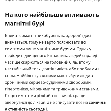
На кого найбільше впливають
магнітні бурі
Вплив геомагнітних збурень на здоров’я досі
вивчається, тому не варто пояснювати всі
симптоми лише магнітними бурями. Однак у
періоди підвищеного Kp частина людей справді
частіше скаржиться на головний біль, втому,
нестабільний тиск, дратівливість або проблеми зі
сном. Найбільш уважними мають бути люди з
хронічними серцево-судинними хворобами,
гіпертонією, мігренями та тривожними станами.
Якщо симптоми різкі або незвичні, краще
звернутися до лікаря, а не списувати все на
сонячна
активність сьогодні
.