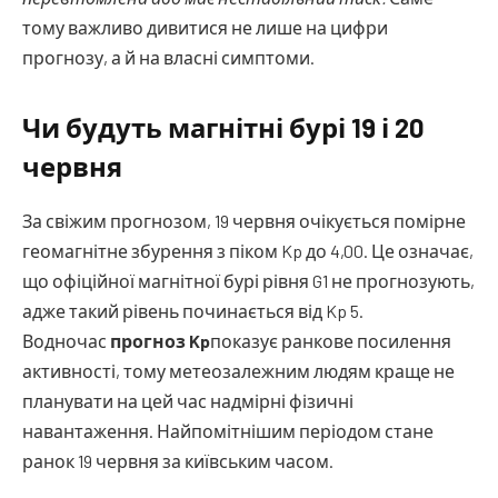
тому важливо дивитися не лише на цифри
прогнозу, а й на власні симптоми.
Чи будуть магнітні бурі 19 і 20
червня
За свіжим прогнозом, 19 червня очікується помірне
геомагнітне збурення з піком Kp до 4,00. Це означає,
що офіційної магнітної бурі рівня G1 не прогнозують,
адже такий рівень починається від Kp 5.
Водночас
прогноз Kp
показує ранкове посилення
активності, тому метеозалежним людям краще не
планувати на цей час надмірні фізичні
навантаження. Найпомітнішим періодом стане
ранок 19 червня за київським часом.