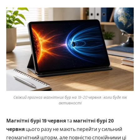
Свіжий прогноз магнітних бур на 19–20 червня: коли буде пік
активності
Магнітні бурі 19 червня
та
магнітні бурі 20
червня
цього разу не мають перейти у сильний
геомагнітний шторм, але повністю спокійними ці