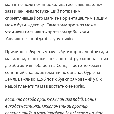
магнітне поле починає коливатися сильніше, ніж
зазвичай. Чим потужніший потік і чим
сприятливіша його магнітна орієнтація, тим вищим
може бути індекс Kp. Саме тому прогноз може
уточнюватися навіть протягом доби, коли
з’являються нові дані із супутників.
Причиною збурень можуть бути корональні викиди
маси, швидкі потоки сонячного вітру з корональних
дір або активні області на Сонці. Проте не кожен
сонячний спалах автоматично означає бурю на
Землі. Важливо, щоб потік був спрямований у бік
нашої планети та мав достатню енергію.
Космічна погода працює як ланцюг подій: Сонце
викидає частинки, міжпланетний простір
переносить їх, а магнітосфера Землі реагує на удар.