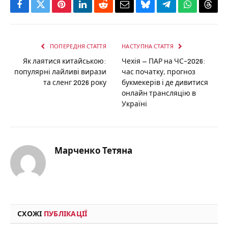
Facebook
Twitter
Pinterest
LinkedIn
Reddit
Email
Bluesky
Telegram
WhatsApp
Thre
ПОПЕРЕДНЯ СТАТТЯ
НАСТУПНА СТАТТЯ
Як лаятися китайською:
Чехія — ПАР на ЧС-2026:
популярні лайливі вирази
час початку, прогноз
та сленг 2026 року
букмекерів і де дивитися
онлайн трансляцію в
Україні
Марченко Тетяна
СХОЖІ
ПУБЛІКАЦІЇ