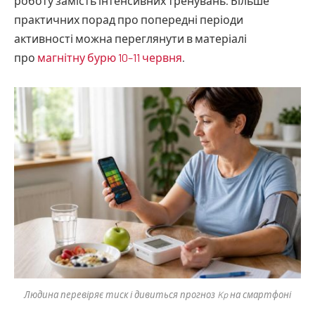
роботу замість інтенсивних тренувань. Більше
практичних порад про попередні періоди
активності можна переглянути в матеріалі
про
магнітну бурю 10–11 червня
.
Людина перевіряє тиск і дивиться прогноз Kp на смартфоні