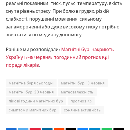
реальні показники: тиск, пульс, температуру, якість
сну та рівень стресу. При болю в грудях, різкій
слабкості, порушенні мовлення, сильному
запамороченні або дуже високому тиску потрібно
звертатися по медичну допомогу.
Раніше ми розповідали:
Магнітні бурі накриють
Україну 17–18 червня: погодинний прогноз Kp і
поради лікарів
.
магнітна буря сьогодні
магнітні бурі 19 червня
магнітні бурі 20 червня
метеозалежність
пікові години магнітних бур
прогноз Kp
симптоми магнітних бур
сонячна активність