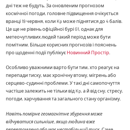
дні теж не будуть. За оновленим прогнозом
космічної погоди, головне підвищення очікується
вранці 19 червня, коли Kp може піднятися до 4 балів.
Це ще не рівень офіційної бурі G1, однак для
метеочутливих людей такий період може бути
помітним. Більше корисних прогнозів і пояснень
про щоденні події публікує
Новинний Простір
.
Особливо уважними варто бути тим, хто реагує на
перепади тиску, має хронічну втому, мігрень або
серцево-судинні проблеми. У такі дні самопочуття
частіше залежить не тільки від Kp, а й від сну, стресу,
погоди, харчування та загального стану організму.
Навіть помірне геомагнітне збурення може
відчуватися сильніше, якщо людина вже
перевтомлена або має нестабільний тиск.
Саме