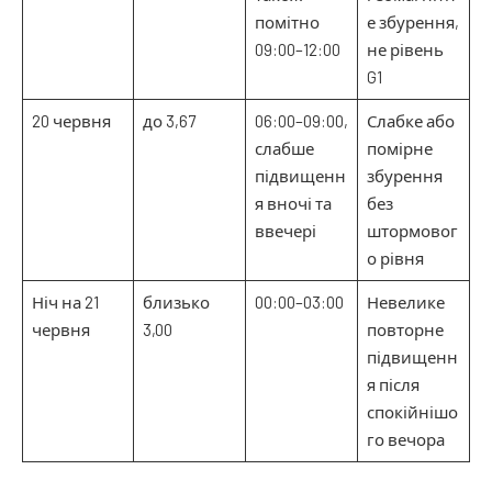
помітно
е збурення,
09:00–12:00
не рівень
G1
20 червня
до 3,67
06:00–09:00,
Слабке або
слабше
помірне
підвищенн
збурення
я вночі та
без
ввечері
штормовог
о рівня
Ніч на 21
близько
00:00–03:00
Невелике
червня
3,00
повторне
підвищенн
я після
спокійнішо
го вечора