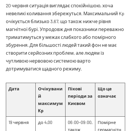
20 червня ситуація виглядає спокійнішою, хоча
невеликі коливання збережуться. Максимальний Kp
очікується близько 3,67, що також нижче рівня
магнітної бурі. Упродовж дня показники переважно
триматимуться у межах слабкого або помірного
збурення. Для більшості людей такий фон не має
створити серйозних проблем, але людям із
чутливою нервовою системою варто
дотримуватися щадного режиму.
Дата
Очікувани
Пікові
Що це
й
періоди за
означає
максимум
Києвом
Kp
19 червня
до 4,00
06:00–09:00,
Помірне
також
геомагнітн