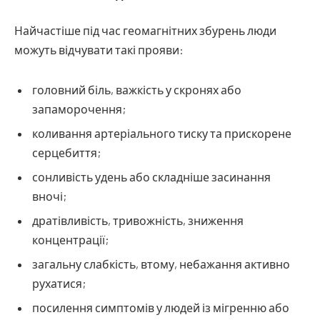
Найчастіше під час геомагнітних збурень люди
можуть відчувати такі прояви:
головний біль, важкість у скронях або
запаморочення;
коливання артеріального тиску та прискорене
серцебиття;
сонливість удень або складніше засинання
вночі;
дратівливість, тривожність, зниження
концентрації;
загальну слабкість, втому, небажання активно
рухатися;
посилення симптомів у людей із мігренню або