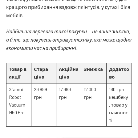
кращого прибирання вздовж плінтусів, у кутах і біля
меблів.
Найбільша перевага такої покупки — не лише знижка,
а й те, що покупець отримує техніку, яка може щодня
економити час на прибиранні.
Товар в
Стара
Акційна
Знижка
Додатко
акції
ціна
ціна
во
Xiaomi
29 999
17 999
12 000
180 грн
Robot
грн
грн
грн
кешбеку
Vacuum
, товар у
H50 Pro
наявнос
ті