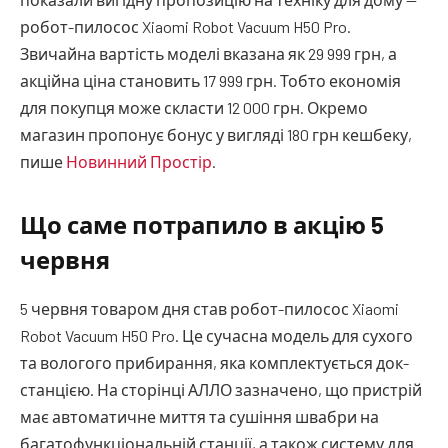
робот-пилосос Xiaomi Robot Vacuum H50 Pro.
Звичайна вартість моделі вказана як 29 999 грн, а
акційна ціна становить 17 999 грн. Тобто економія
для покупця може скласти 12 000 грн. Окремо
магазин пропонує бонус у вигляді 180 грн кешбеку,
пише
Новинний Простір
.
Що саме потрапило в акцію 5
червня
5 червня товаром дня став робот-пилосос Xiaomi
Robot Vacuum H50 Pro. Це сучасна модель для сухого
та вологого прибирання, яка комплектується док-
станцією. На сторінці АЛЛО зазначено, що пристрій
має автоматичне миття та сушіння швабри на
багатофункціональній станції, а також систему для