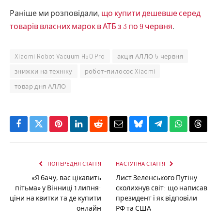
Раніше ми розповідали,
що купити дешевше серед
товарів власних марок в АТБ з 3 по 9 червня
.
Xiaomi Robot Vacuum H50 Pro
акція АЛЛО 5 червня
знижки на техніку
робот-пилосос Xiaomi
товар дня АЛЛО
Facebook
Twitter
Pinterest
LinkedIn
Reddit
Email
Bluesky
Telegram
WhatsApp
Thre
ПОПЕРЕДНЯ СТАТТЯ
НАСТУПНА СТАТТЯ
«Я бачу, вас цікавить
Лист Зеленського Путіну
пітьма» у Вінниці 1 липня:
сколихнув світ: що написав
ціни на квитки та де купити
президент і як відповіли
онлайн
РФ та США