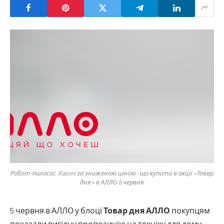
Робот-пилосос Xiaomi за зниженою ціною: що купити в акції «Товар
дня» в АЛЛО 5 червня
5 червня в АЛЛО у блоці
Товар дня АЛЛО
покупцям
показали вигідну пропозицію на техніку для дому —