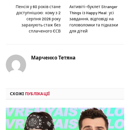
Пенсія у 60 років стане
Активіті-буклет Stranger
доступнішою: кому з 2
Things із Happy Meal: усі
серпня 2026 року
завдання, відповіді на
зарахують стаж без
головоломки та підказки
сплаченого ЄСВ
для дітей
Марченко Тетяна
СХОЖІ
ПУБЛІКАЦІЇ