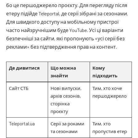
бо це першоджерело проєкту. Для перегляду після
етеру підійде Teleportal, де серії зібрані за сезонами.
Для швидкого доступу на мобільному пристрої
часто найзручнішим буде YouTube. Усі ці варіанти
безпечніші за сайти, які пропонують «усі серії без
реклами» без підтвердження прав на контент.
Де дивитися
Що можна
Кому
знайти
підходить
Сайт СТБ
Нові випуски,
Тим, хто хоче
архів сезонів,
першоджерело
сторінка
проєкту
Teleportal.ua
Серії за роками
Тим, хто
та сезонами
пропустив етер