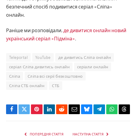
безпечний спосіб подивитися серіал «Сліпа»
онлайн.
Раніше ми розповідали,
де дивитися онлайн новий
український серіал «Підміна»
.
Teleportal
YouTube
де дивитись Сліпа онлайн
серіал Сліпа дивитись онлайн
серіали онлайн
Сліпа
Сліпа всі серії безкоштовно
Сліпа СТБ онлайн
СТБ
Facebook
Twitter
Pinterest
LinkedIn
Reddit
Email
Bluesky
Telegram
WhatsApp
Thre
ПОПЕРЕДНЯ СТАТТЯ
НАСТУПНА СТАТТЯ