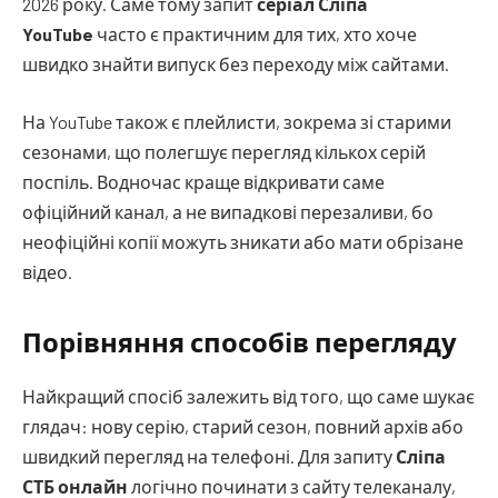
2026 року. Саме тому запит
серіал Сліпа
YouTube
часто є практичним для тих, хто хоче
швидко знайти випуск без переходу між сайтами.
На YouTube також є плейлисти, зокрема зі старими
сезонами, що полегшує перегляд кількох серій
поспіль. Водночас краще відкривати саме
офіційний канал, а не випадкові перезаливи, бо
неофіційні копії можуть зникати або мати обрізане
відео.
Порівняння способів перегляду
Найкращий спосіб залежить від того, що саме шукає
глядач: нову серію, старий сезон, повний архів або
швидкий перегляд на телефоні. Для запиту
Сліпа
СТБ онлайн
логічно починати з сайту телеканалу,