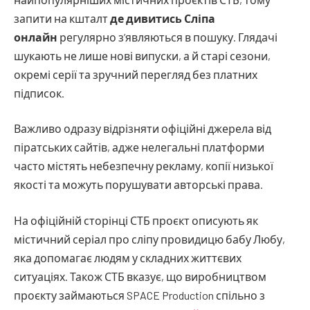
запити на кшталт
де дивитись Сліпа
онлайн
регулярно з’являються в пошуку. Глядачі
шукають не лише нові випуски, а й старі сезони,
окремі серії та зручний перегляд без платних
підписок.
Важливо одразу відрізняти офіційні джерела від
піратських сайтів, адже нелегальні платформи
часто містять небезпечну рекламу, копії низької
якості та можуть порушувати авторські права.
На офіційній сторінці СТБ проєкт описують як
містичний серіал про сліпу провидицю бабу Любу,
яка допомагає людям у складних життєвих
ситуаціях. Також СТБ вказує, що виробництвом
проєкту займаються SPACE Production спільно з