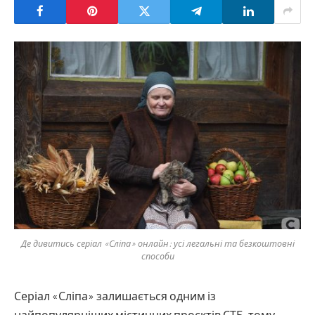
Де дивитись серіал «Сліпа» онлайн: усі легальні та безкоштовні
способи
Серіал «Сліпа» залишається одним із
найпопулярніших містичних проєктів СТБ, тому