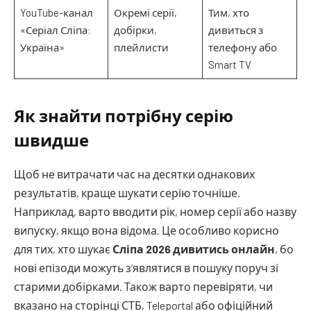
YouTube-канал
Окремі серії,
Тим, хто
«Серіал Сліпа:
добірки,
дивиться з
Україна»
плейлисти
телефону або
Smart TV
Як знайти потрібну серію
швидше
Щоб не витрачати час на десятки однакових
результатів, краще шукати серію точніше.
Наприклад, варто вводити рік, номер серії або назву
випуску, якщо вона відома. Це особливо корисно
для тих, хто шукає
Сліпа 2026 дивитись онлайн
, бо
нові епізоди можуть з’являтися в пошуку поруч зі
старими добірками. Також варто перевіряти, чи
вказано на сторінці СТБ, Teleportal або офіційний