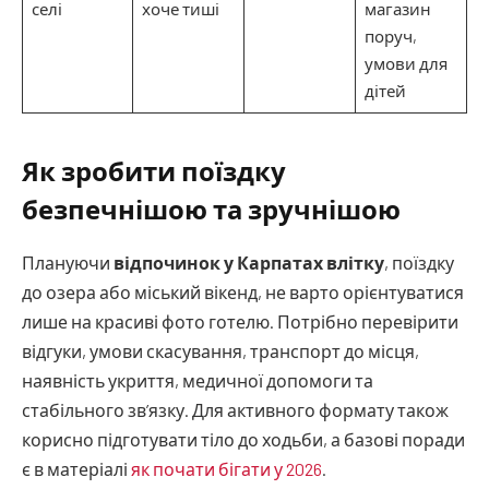
селі
хоче тиші
магазин
поруч,
умови для
дітей
Як зробити поїздку
безпечнішою та зручнішою
Плануючи
відпочинок у Карпатах влітку
, поїздку
до озера або міський вікенд, не варто орієнтуватися
лише на красиві фото готелю. Потрібно перевірити
відгуки, умови скасування, транспорт до місця,
наявність укриття, медичної допомоги та
стабільного зв’язку. Для активного формату також
корисно підготувати тіло до ходьби, а базові поради
є в матеріалі
як почати бігати у 2026
.