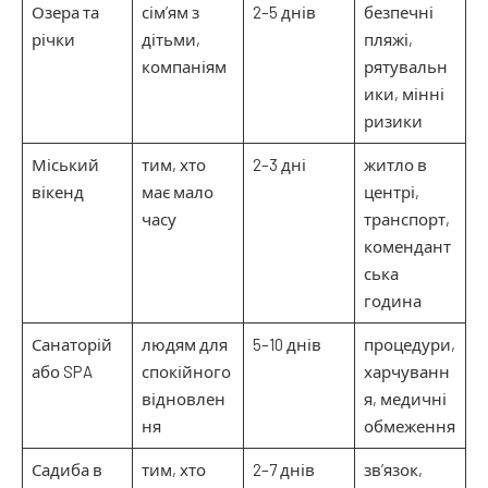
Озера та
сім’ям з
2–5 днів
безпечні
річки
дітьми,
пляжі,
компаніям
рятувальн
ики, мінні
ризики
Міський
тим, хто
2–3 дні
житло в
вікенд
має мало
центрі,
часу
транспорт,
комендант
ська
година
Санаторій
людям для
5–10 днів
процедури,
або SPA
спокійного
харчуванн
відновлен
я, медичні
ня
обмеження
Садиба в
тим, хто
2–7 днів
зв’язок,