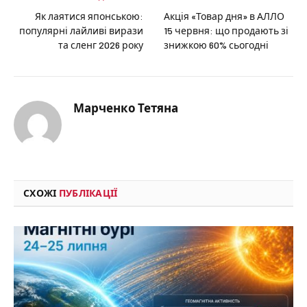
Як лаятися японською:
Акція «Товар дня» в АЛЛО
популярні лайливі вирази
15 червня: що продають зі
та сленг 2026 року
знижкою 60% сьогодні
Марченко Тетяна
СХОЖІ
ПУБЛІКАЦІЇ