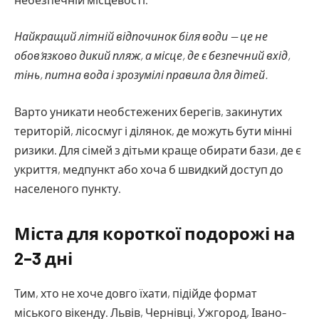
Найкращий літній відпочинок біля води — це не
обов’язково дикий пляж, а місце, де є безпечний вхід,
тінь, питна вода і зрозумілі правила для дітей.
Варто уникати необстежених берегів, закинутих
територій, лісосмуг і ділянок, де можуть бути мінні
ризики. Для сімей з дітьми краще обирати бази, де є
укриття, медпункт або хоча б швидкий доступ до
населеного пункту.
Міста для короткої подорожі на
2–3 дні
Тим, хто не хоче довго їхати, підійде формат
міського вікенду. Львів, Чернівці, Ужгород, Івано-