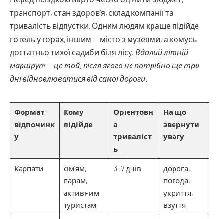
транспорт, стан здоров’я, склад компанії та
тривалість відпустки. Одним людям краще підійде
готель у горах, іншим — місто з музеями, а комусь
достатньо тихої садиби біля лісу.
Вдалий літній
маршрут — це той, після якого не потрібно ще три
дні відновлюватися від самої дороги.
Формат
Кому
Орієнтовн
На що
відпочинк
підійде
а
звернути
у
триваліст
увагу
ь
Карпати
сім’ям,
3–7 днів
дорога,
парам,
погода,
активним
укриття,
туристам
взуття