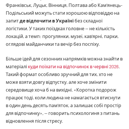
Франківськ, Луцьк, Вінниця, Полтава або Кам’янець-
Подільський можуть стати хорошою відповіддю на
запит
де відпочити в Україні
без складної
логістики. У таких поїздках головне — не кількість
локацій, а темп: прогулянки, музеї, кав’ярні, парки,
оглядові майданчики та вечір без поспіху.
Більше ідей для сезонних напрямків можна знайти в
матеріалі
куди поїхати на відпочинок в червні 2026
.
Такий формат особливо зручний для тих, хто не
може взяти довгу відпустку, але хоче змінити
середовище хоча б на вихідні. «Коротка подорож
працює тоді, коли людина не намагається втиснути
в один день десять пам’яток, а залишає собі простір
для відпочинку», — говорить психологиня з питань
відновлення після стресу.