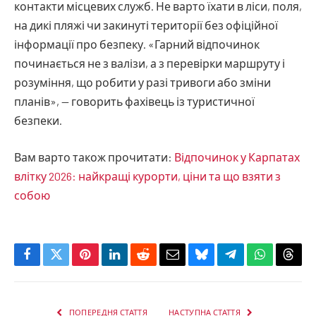
контакти місцевих служб. Не варто їхати в ліси, поля,
на дикі пляжі чи закинуті території без офіційної
інформації про безпеку. «Гарний відпочинок
починається не з валізи, а з перевірки маршруту і
розуміння, що робити у разі тривоги або зміни
планів», — говорить фахівець із туристичної
безпеки.
Вам варто також прочитати:
Відпочинок у Карпатах
влітку 2026: найкращі курорти, ціни та що взяти з
собою
Facebook
Twitter
Pinterest
LinkedIn
Reddit
Email
Bluesky
Telegram
WhatsApp
Thre
ПОПЕРЕДНЯ СТАТТЯ
НАСТУПНА СТАТТЯ