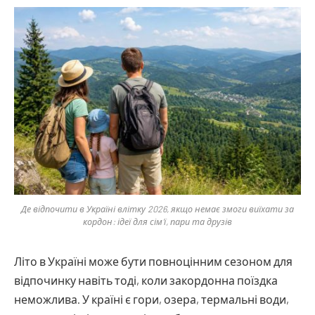
Де відпочити в Україні влітку 2026, якщо немає змоги виїхати за
кордон: ідеї для сім’ї, пари та друзів
Літо в Україні може бути повноцінним сезоном для
відпочинку навіть тоді, коли закордонна поїздка
неможлива. У країні є гори, озера, термальні води,