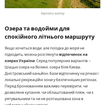
Карпати влітку
Озера та водойми для
спокійного літнього маршруту
Якщо хочеться води, але поїздка до моря не
підходить, можна розглянути
відпочинок на
озерах України
. Серед популярних варіантів —
Шацькі озера на Волині, озера біля Києва,
Дністровський каньйон, бази відпочинку на річках і
локальні рекреаційні зони у безпечніших регіонах.
Перед бронюванням важливо перевірити, чи
дозволене купання, чи облаштований пляж, чи є
рятувальники та чи не розташована зона в
небезпечній місцевості.