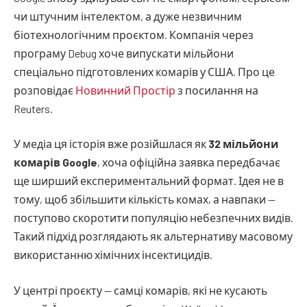
чи штучним інтелектом, а дуже незвичним
біотехнологічним проєктом. Компанія через
програму Debug хоче випускати мільйони
спеціально підготовлених комарів у США. Про це
розповідає
Новинний Простір
з посилання на
Reuters.
У медіа ця історія вже розійшлася як
32 мільйони
комарів Google
, хоча офіційна заявка передбачає
ще ширший експериментальний формат. Ідея не в
тому, щоб збільшити кількість комах, а навпаки —
поступово скоротити популяцію небезпечних видів.
Такий підхід розглядають як альтернативу масовому
використанню хімічних інсектицидів.
У центрі проєкту — самці комарів, які не кусають