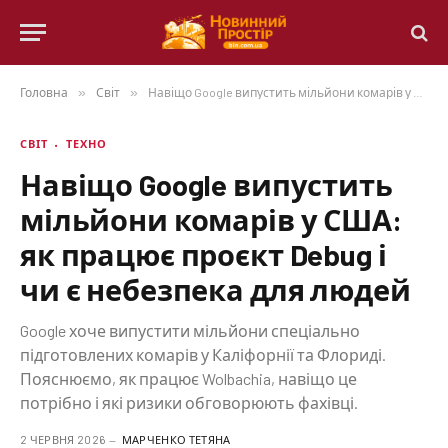
Головна
»
Світ
»
Навіщо Google випустить мільйони комарів у США: як працює проєкт Debug і чи є небезпека для людей
СВІТ
ТЕХНО
Навіщо Google випустить
мільйони комарів у США:
як працює проєкт Debug і
чи є небезпека для людей
Google хоче випустити мільйони спеціально
підготовлених комарів у Каліфорнії та Флориді.
Пояснюємо, як працює Wolbachia, навіщо це
потрібно і які ризики обговорюють фахівці.
2 ЧЕРВНЯ 2026
МАРЧЕНКО ТЕТЯНА