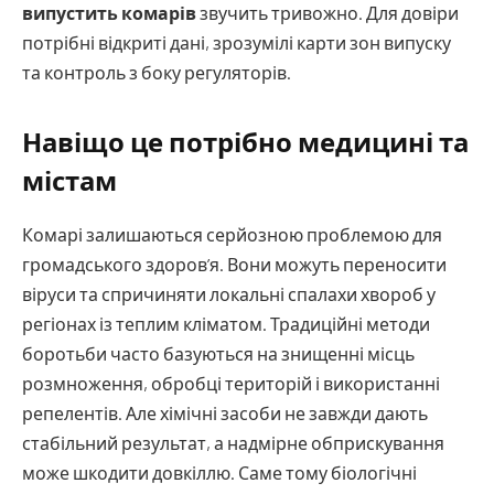
випустить комарів
звучить тривожно. Для довіри
потрібні відкриті дані, зрозумілі карти зон випуску
та контроль з боку регуляторів.
Навіщо це потрібно медицині та
містам
Комарі залишаються серйозною проблемою для
громадського здоров’я. Вони можуть переносити
віруси та спричиняти локальні спалахи хвороб у
регіонах із теплим кліматом. Традиційні методи
боротьби часто базуються на знищенні місць
розмноження, обробці територій і використанні
репелентів. Але хімічні засоби не завжди дають
стабільний результат, а надмірне обприскування
може шкодити довкіллю. Саме тому біологічні