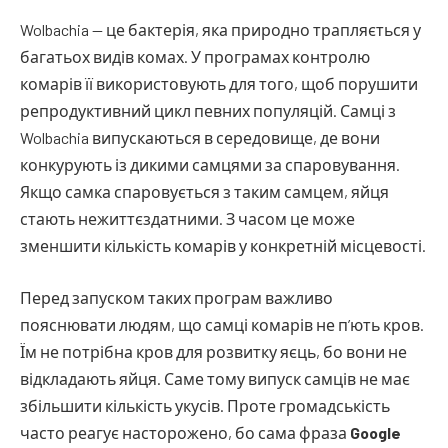
Wolbachia — це бактерія, яка природно трапляється у
багатьох видів комах. У програмах контролю
комарів її використовують для того, щоб порушити
репродуктивний цикл певних популяцій. Самці з
Wolbachia випускаються в середовище, де вони
конкурують із дикими самцями за спаровування.
Якщо самка спаровується з таким самцем, яйця
стають нежиттєздатними. З часом це може
зменшити кількість комарів у конкретній місцевості.
Перед запуском таких програм важливо
пояснювати людям, що самці комарів не п’ють кров.
Їм не потрібна кров для розвитку яєць, бо вони не
відкладають яйця. Саме тому випуск самців не має
збільшити кількість укусів. Проте громадськість
часто реагує насторожено, бо сама фраза
Google