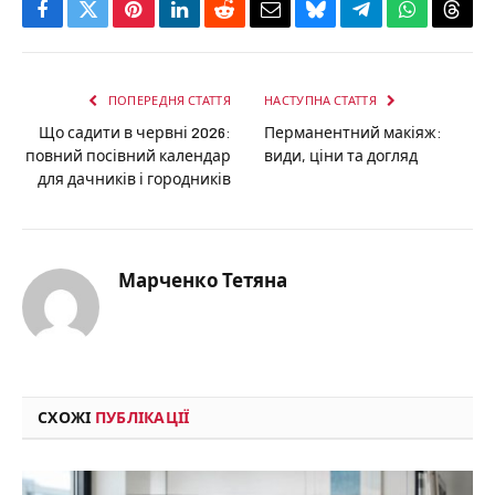
Facebook
Twitter
Pinterest
LinkedIn
Reddit
Email
Bluesky
Telegram
WhatsApp
Thre
ПОПЕРЕДНЯ СТАТТЯ
НАСТУПНА СТАТТЯ
Що садити в червні 2026:
Перманентний макіяж:
повний посівний календар
види, ціни та догляд
для дачників і городників
Марченко Тетяна
СХОЖІ
ПУБЛІКАЦІЇ