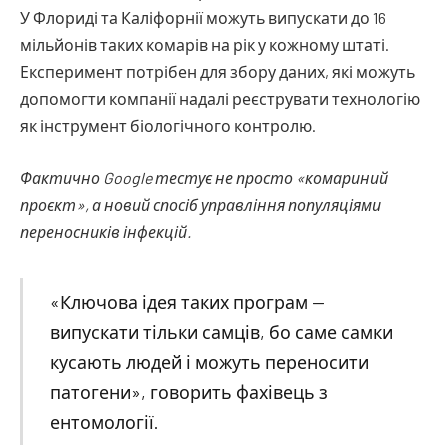
У Флориді та Каліфорнії можуть випускати до 16
мільйонів таких комарів на рік у кожному штаті.
Експеримент потрібен для збору даних, які можуть
допомогти компанії надалі реєструвати технологію
як інструмент біологічного контролю.
Фактично Google тестує не просто «комариний
проєкт», а новий спосіб управління популяціями
переносників інфекцій.
«Ключова ідея таких програм —
випускати тільки самців, бо саме самки
кусають людей і можуть переносити
патогени», говорить фахівець з
ентомології.