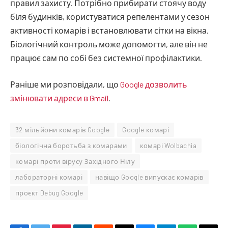
правил захисту. Потрібно прибирати стоячу воду
біля будинків, користуватися репелентами у сезон
активності комарів і встановлювати сітки на вікна.
Біологічний контроль може допомогти, але він не
працює сам по собі без системної профілактики.
Раніше ми розповідали, що
Google дозволить
змінювати адреси в Gmail
.
32 мільйони комарів Google
Google комарі
біологічна боротьба з комарами
комарі Wolbachia
комарі проти вірусу Західного Нілу
лабораторні комарі
навіщо Google випускає комарів
проєкт Debug Google