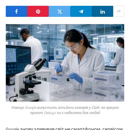
Навіщо Google випустить мільйони комарів у США: як працює
проєкт Debug і чи є небезпека для людей
Google знову здивував світ не смартфоном, сервісом