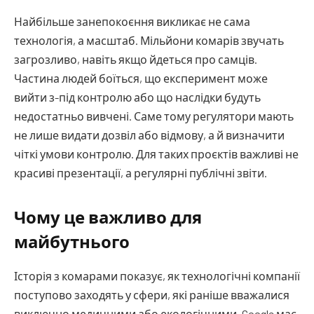
Найбільше занепокоєння викликає не сама
технологія, а масштаб. Мільйони комарів звучать
загрозливо, навіть якщо йдеться про самців.
Частина людей боїться, що експеримент може
вийти з-під контролю або що наслідки будуть
недостатньо вивчені. Саме тому регулятори мають
не лише видати дозвіл або відмову, а й визначити
чіткі умови контролю. Для таких проєктів важливі не
красиві презентації, а регулярні публічні звіти.
Чому це важливо для
майбутнього
Історія з комарами показує, як технологічні компанії
поступово заходять у сфери, які раніше вважалися
виключно медичними або екологічними. Google має