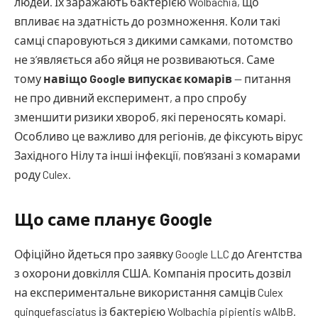
людей. Їх заражають бактерією Wolbachia, що
впливає на здатність до розмноження. Коли такі
самці спаровуються з дикими самками, потомство
не з’являється або яйця не розвиваються. Саме
тому
навіщо Google випускає комарів
— питання
не про дивний експеримент, а про спробу
зменшити ризики хвороб, які переносять комарі.
Особливо це важливо для регіонів, де фіксують вірус
Західного Нілу та інші інфекції, пов’язані з комарами
роду Culex.
Що саме планує Google
Офіційно йдеться про заявку Google LLC до Агентства
з охорони довкілля США. Компанія просить дозвіл
на експериментальне використання самців Culex
quinquefasciatus із бактерією Wolbachia pipientis wAlbB.