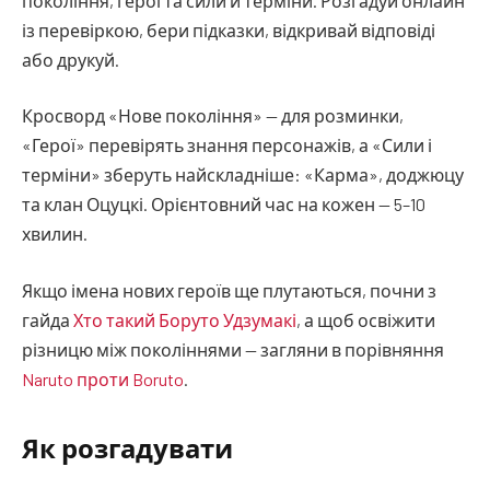
покоління, герої та сили й терміни. Розгадуй онлайн
із перевіркою, бери підказки, відкривай відповіді
або друкуй.
Кросворд «Нове покоління» — для розминки,
«Герої» перевірять знання персонажів, а «Сили і
терміни» зберуть найскладніше: «Карма», доджюцу
та клан Оцуцкі. Орієнтовний час на кожен — 5–10
хвилин.
Якщо імена нових героїв ще плутаються, почни з
гайда
Хто такий Боруто Удзумакі
, а щоб освіжити
різницю між поколіннями — загляни в порівняння
Naruto проти Boruto
.
Як розгадувати