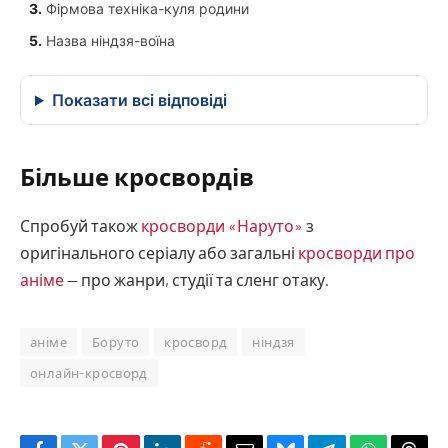
Більше кросвордів
Спробуй також
кросворди «Наруто»
з
оригінального серіалу або загальні
кросворди про
аніме
— про жанри, студії та сленг отаку.
аніме
Боруто
кросворд
ніндзя
онлайн-кросворд