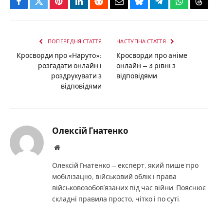
Facebook
Twitter
Pinterest
LinkedIn
Reddit
Email
Bluesky
Telegram
WhatsApp
Thre
ПОПЕРЕДНЯ СТАТТЯ
НАСТУПНА СТАТТЯ
Кросворди про «Наруто»:
Кросворди про аніме
розгадати онлайн і
онлайн — 3 рівні з
роздрукувати з
відповідями
відповідями
Олексій Гнатенко
Website
Олексій Гнатенко — експерт, який пише про
мобілізацію, військовий облік і права
військовозобов’язаних під час війни. Пояснює
складні правила просто, чітко і по суті.