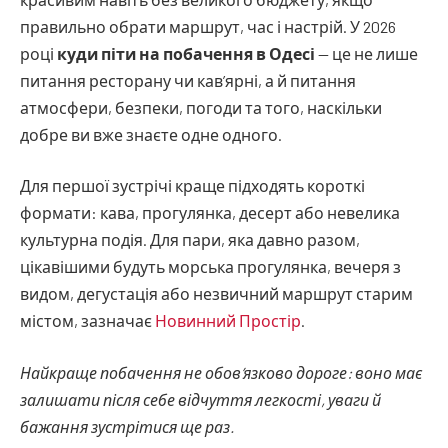
правильно обрати маршрут, час і настрій. У 2026
році
куди піти на побачення в Одесі
— це не лише
питання ресторану чи кав’ярні, а й питання
атмосфери, безпеки, погоди та того, наскільки
добре ви вже знаєте одне одного.
Для першої зустрічі краще підходять короткі
формати: кава, прогулянка, десерт або невелика
культурна подія. Для пари, яка давно разом,
цікавішими будуть морська прогулянка, вечеря з
видом, дегустація або незвичний маршрут старим
містом, зазначає
Новинний Простір
.
Найкраще побачення не обов’язково дороге: воно має
залишати після себе відчуття легкості, уваги й
бажання зустрітися ще раз.