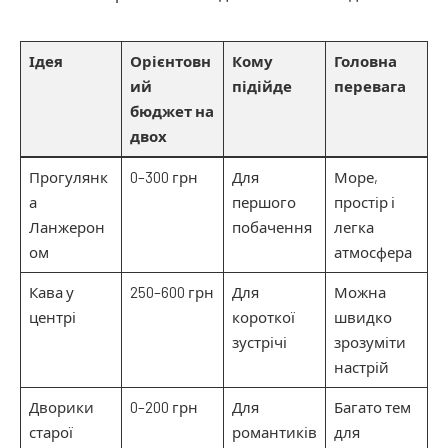
Ідея
Орієнтовн
Кому
Головна
ий
підійде
перевага
бюджет на
двох
Прогулянк
0–300 грн
Для
Море,
а
першого
простір і
Ланжерон
побачення
легка
ом
атмосфера
Кава у
250–600 грн
Для
Можна
центрі
короткої
швидко
зустрічі
зрозуміти
настрій
Дворики
0–200 грн
Для
Багато тем
старої
романтиків
для