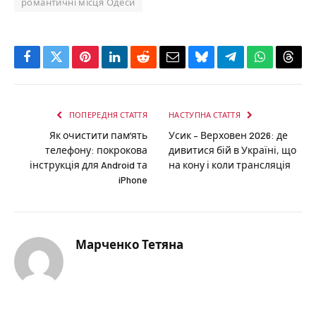
романтичні місця Одеси
Facebook
Twitter
Pinterest
LinkedIn
Reddit
Email
Bluesky
Telegram
WhatsApp
Thre
ПОПЕРЕДНЯ СТАТТЯ
НАСТУПНА СТАТТЯ
Як очистити пам’ять
Усик – Верховен 2026: де
телефону: покрокова
дивитися бій в Україні, що
інструкція для Android та
на кону і коли трансляція
iPhone
Марченко Тетяна