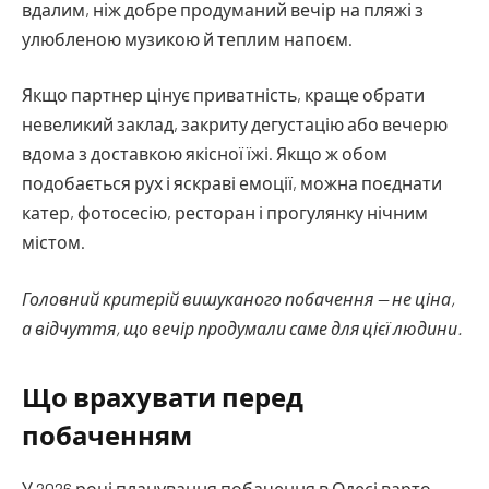
вдалим, ніж добре продуманий вечір на пляжі з
улюбленою музикою й теплим напоєм.
Якщо партнер цінує приватність, краще обрати
невеликий заклад, закриту дегустацію або вечерю
вдома з доставкою якісної їжі. Якщо ж обом
подобається рух і яскраві емоції, можна поєднати
катер, фотосесію, ресторан і прогулянку нічним
містом.
Головний критерій вишуканого побачення — не ціна,
а відчуття, що вечір продумали саме для цієї людини.
Що врахувати перед
побаченням
У 2026 році планування побачення в Одесі варто