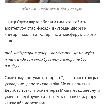
Куди піти на побачення в Одесі у 2026 році
Центр Одеси варто обирати тим, хто любить
архітектуру, старі фасади, внутрішні дворики,
книгарні, маленькі кав’ярні та атмосферу міського
кіно.
Іноді найкращий сценарій побачення — це не «куди
піти», а «де вам обом буде легко говорити без
поспіху».
Саме тому прогулянка старою Одесою часто виграє
у складних і дорогих сценаріїв. Можна почати з
Дерибасівської, пройти через Міський сад, звернути
у менш людні вулички, а потім завершити маршрут
кавою або морозивом.