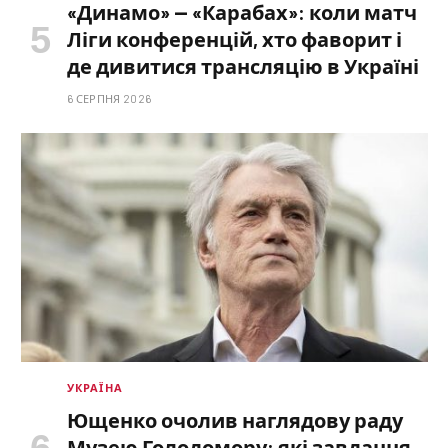
«Динамо» — «Карабах»: коли матч
Ліги конференцій, хто фаворит і
де дивитися трансляцію в Україні
6 СЕРПНЯ 2026
УКРАЇНА
Ющенко очолив наглядову раду
Музею Голодомору: які завдання