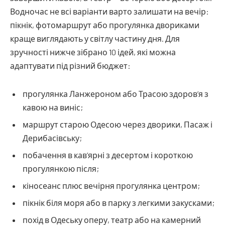
Водночас не всі варіанти варто залишати на вечір:
пікнік, фотомаршрут або прогулянка двориками
краще виглядають у світлу частину дня. Для
зручності нижче зібрано 10 ідей, які можна
адаптувати під різний бюджет:
прогулянка Ланжероном або Трасою здоров’я з
кавою на виніс;
маршрут старою Одесою через дворики, Пасаж і
Дерибасівську;
побачення в кав’ярні з десертом і короткою
прогулянкою після;
кіносеанс плюс вечірня прогулянка центром;
пікнік біля моря або в парку з легкими закусками;
похід в Одеську оперу, театр або на камерний