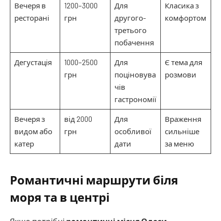
Вечеря в
1200–3000
Для
Класика з
ресторані
грн
другого-
комфортом
третього
побачення
Дегустація
1000–2500
Для
Є тема для
грн
поціновува
розмови
чів
гастрономії
Вечеря з
від 2000
Для
Враження
видом або
грн
особливої
сильніше
катер
дати
за меню
Романтичні маршрути біля
моря та в центрі