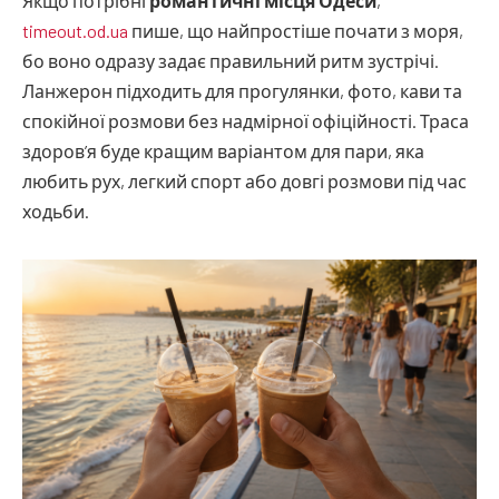
Якщо потрібні
романтичні місця Одеси
,
timeout.od.ua
пише, що найпростіше почати з моря,
бо воно одразу задає правильний ритм зустрічі.
Ланжерон підходить для прогулянки, фото, кави та
спокійної розмови без надмірної офіційності. Траса
здоров’я буде кращим варіантом для пари, яка
любить рух, легкий спорт або довгі розмови під час
ходьби.