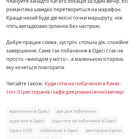
плануйте занадто багато локацій за один вечір, бо
романтика швидко перетвориться на марафон.
Краще нехай буде дві якісні точки маршруту, ніж
п’ять випадкових зупинок без настрою.
Добре працює схема: зустріч, спільна дія, спокійне
завершення. Саме так побачення в Одесі стає не
просто «виходом у місто», а маленькою історією,
яку хочеться повторити.
Читайте також:
Куди піти на побачення в Києві:
топ-20 ресторанів і кафе для романтичної вечері
відпочинок в Одесі
ідеї для побачення
куди піти в Одесі
куди піти на побачення в Одесі
Одеса 2026
побачення в Одесі
ресторани Одеси