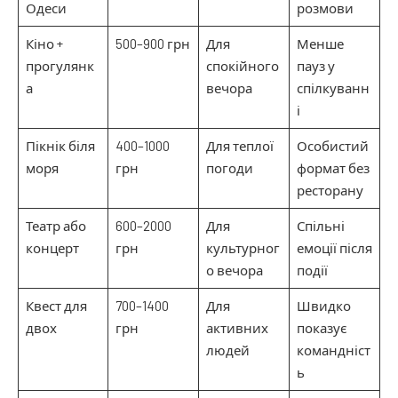
Одеси
розмови
Кіно +
500–900 грн
Для
Менше
прогулянк
спокійного
пауз у
а
вечора
спілкуванн
і
Пікнік біля
400–1000
Для теплої
Особистий
моря
грн
погоди
формат без
ресторану
Театр або
600–2000
Для
Спільні
концерт
грн
культурног
емоції після
о вечора
події
Квест для
700–1400
Для
Швидко
двох
грн
активних
показує
людей
командніст
ь