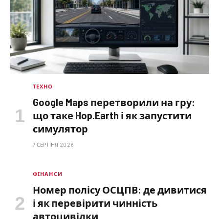
ТЕХНО
Google Maps перетворили на гру:
що таке Hop.Earth і як запустити
симулятор
7 СЕРПНЯ 2026
ФІНАНСИ
Номер полісу ОСЦПВ: де дивитися
і як перевірити чинність
автоцивілки