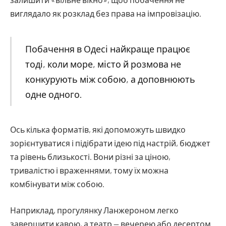
виглядало як розклад без права на імпровізацію.
Побачення в Одесі найкраще працює
тоді, коли море, місто й розмова не
конкурують між собою, а доповнюють
одне одного.
Ось кілька форматів, які допоможуть швидко
зорієнтуватися і підібрати ідею під настрій, бюджет
та рівень близькості. Вони різні за ціною,
тривалістю і враженнями, тому їх можна
комбінувати між собою.
Наприклад, прогулянку Ланжероном легко
завершити кавою, а театр — вечерею або десертом.