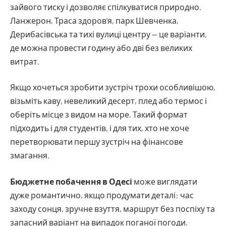
зайвого тиску і дозволяє спілкуватися природно.
Ланжерон, Траса здоров’я, парк Шевченка,
Дерибасівська та тихі вулиці центру — це варіанти,
де можна провести годину або дві без великих
витрат.
Якщо хочеться зробити зустріч трохи особливішою,
візьміть каву, невеликий десерт, плед або термос і
оберіть місце з видом на море. Такий формат
підходить і для студентів, і для тих, хто не хоче
перетворювати першу зустріч на фінансове
змагання.
Бюджетне побачення в Одесі
може виглядати
дуже романтично, якщо продумати деталі: час
заходу сонця, зручне взуття, маршрут без поспіху та
запасний варіант на випадок поганої погоди.