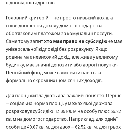
відповідною адресою.
Головний критерій — не просто низький дохід, а
співвідношення доходу домогосподарства з
обов’язковим платежем за комунальні послуги.
Саме тому запит
хто має право на субсидію
не має
універсальної відповіді без розрахунку. Якщо
родина має невисокий дохід, але живе у великому
будинку, має значні депозити або дорогі покупки,
Пенсійний фонд може відмовити навіть за
формально скромних щомісячних доходів.
Для площі житла діють два важливі поняття. Перше
— соціальна норма площі, у межах якої держава
розраховує субсидію: 13,65 кв. м на особу плюс 35,22
кв. м на домогосподарство. Наприклад, для однієї
особи це 48,87 кв. м, для двох — 62,52 кв. м, для трьох