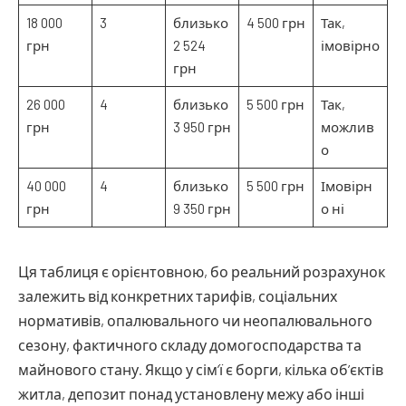
18 000
3
близько
4 500 грн
Так,
грн
2 524
імовірно
грн
26 000
4
близько
5 500 грн
Так,
грн
3 950 грн
можлив
о
40 000
4
близько
5 500 грн
Імовірн
грн
9 350 грн
о ні
Ця таблиця є орієнтовною, бо реальний розрахунок
залежить від конкретних тарифів, соціальних
нормативів, опалювального чи неопалювального
сезону, фактичного складу домогосподарства та
майнового стану. Якщо у сім’ї є борги, кілька об’єктів
житла, депозит понад установлену межу або інші