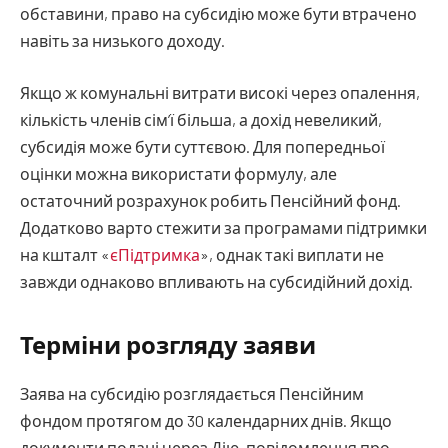
обставини, право на субсидію може бути втрачено
навіть за низького доходу.
Якщо ж комунальні витрати високі через опалення,
кількість членів сім’ї більша, а дохід невеликий,
субсидія може бути суттєвою. Для попередньої
оцінки можна використати формулу, але
остаточний розрахунок робить Пенсійний фонд.
Додатково варто стежити за програмами підтримки
на кшталт «
єПідтримка
», однак такі виплати не
завжди однаково впливають на субсидійний дохід.
Терміни розгляду заяви
Заява на субсидію розглядається Пенсійним
фондом протягом до 30 календарних днів. Якщо
документи подані через Дію, повідомлення про