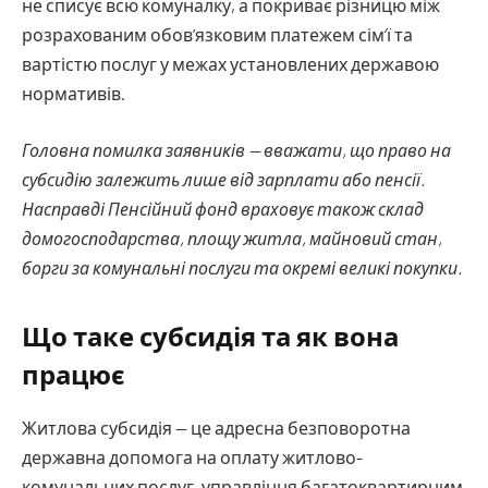
не списує всю комуналку, а покриває різницю між
розрахованим обов’язковим платежем сім’ї та
вартістю послуг у межах установлених державою
нормативів.
Головна помилка заявників — вважати, що право на
субсидію залежить лише від зарплати або пенсії.
Насправді Пенсійний фонд враховує також склад
домогосподарства, площу житла, майновий стан,
борги за комунальні послуги та окремі великі покупки.
Що таке субсидія та як вона
працює
Житлова субсидія — це адресна безповоротна
державна допомога на оплату житлово-
комунальних послуг, управління багатоквартирним