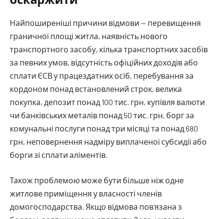
Найпоширеніші причини відмови — перевищення
граничної площі житла, наявність нового
транспортного засобу, кілька транспортних засобів
за певних умов, відсутність офіційних доходів або
сплати ЄСВ у працездатних осіб, перебування за
кордоном понад встановлений строк, велика
покупка, депозит понад 100 тис. грн, купівля валюти
чи банківських металів понад 50 тис. грн, борг за
комунальні послуги понад три місяці та понад 680
грн, неповернення надміру виплаченої субсидії або
борги зі сплати аліментів.
Також проблемою може бути більше ніж одне
житлове приміщення у власності членів
домогосподарства. Якщо відмова пов’язана з