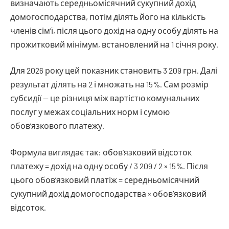
визначають середньомісячний сукупний дохід
домогосподарства, потім ділять його на кількість
членів сім’ї, після цього дохід на одну особу ділять на
прожитковий мінімум, встановлений на 1 січня року.
Для 2026 року цей показник становить 3 209 грн. Далі
результат ділять на 2 і множать на 15%. Сам розмір
субсидії — це різниця між вартістю комунальних
послуг у межах соціальних норм і сумою
обов’язкового платежу.
Формула виглядає так: обов’язковий відсоток
платежу = дохід на одну особу / 3 209 / 2 × 15%. Після
цього обов’язковий платіж = середньомісячний
сукупний дохід домогосподарства × обов’язковий
відсоток.