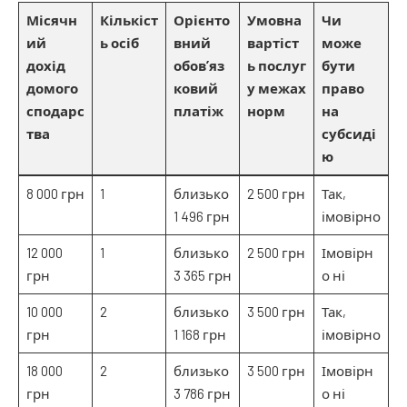
Місячн
Кількіст
Орієнто
Умовна
Чи
ий
ь осіб
вний
вартіст
може
дохід
обов’яз
ь послуг
бути
домого
ковий
у межах
право
сподарс
платіж
норм
на
тва
субсиді
ю
8 000 грн
1
близько
2 500 грн
Так,
1 496 грн
імовірно
12 000
1
близько
2 500 грн
Імовірн
грн
3 365 грн
о ні
10 000
2
близько
3 500 грн
Так,
грн
1 168 грн
імовірно
18 000
2
близько
3 500 грн
Імовірн
грн
3 786 грн
о ні