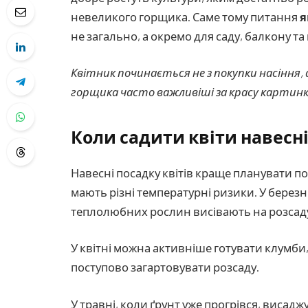
невеликого горщика. Саме тому питання
я
не загально, а окремо для саду, балкону та
Квітник починається не з покупки насіння, а
горщика часто важливіші за красу картинки
Коли садити квіти навесн
Навесні посадку квітів краще планувати по 
мають різні температурні ризики. У березн
теплолюбних рослин висівають на розсаду
У квітні можна активніше готувати клумби
поступово загартовувати розсаду.
У травні, коли ґрунт уже прогрівся, висадж