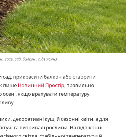
і 2026: сад, балкон і підвіконня
и сад, прикрасити балкон або створити
Як пише
Новинний Простір
, правильно
до осені, якщо врахувати температуру,
оливу.
ки, декоративні кущі й сезонні квіти, а для
тучі та витривалі рослини. На підвіконні
зсіяного світла, стабільної температури й