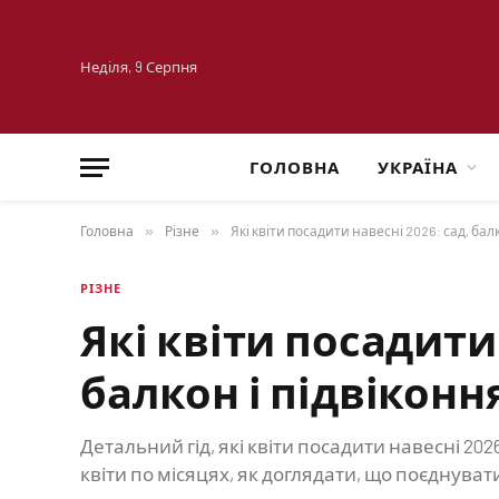
Неділя, 9 Серпня
ГОЛОВНА
УКРАЇНА
Головна
»
Різне
»
Які квіти посадити навесні 2026: сад, бал
РІЗНЕ
Які квіти посадити 
балкон і підвіконн
Детальний гід, які квіти посадити навесні 2026
квіти по місяцях, як доглядати, що поєднуват