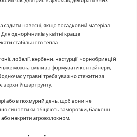
оший час для ірисів, флоксів, декоративних
на садити навесні, якщо посадковий матеріал
 Для однорічників у квітні краще
кати стабільного тепла.
гонії, лобелії, вербени, настурції, чорнобривці й
оли вже можна сміливо формувати контейнери,
 Водночас у травні треба уважно стежити за
 верхній шар ґрунту.
і або в похмурий день, щоб вони не
Якщо синоптики обіцяють заморозки, балконні
 або накрити агроволокном.