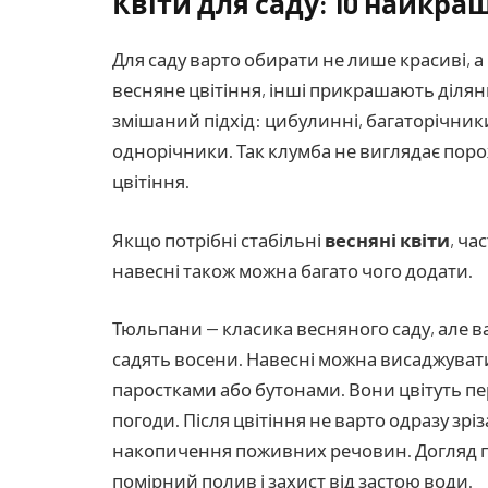
Квіти для саду: 10 найкра
Для саду варто обирати не лише красиві, а
весняне цвітіння, інші прикрашають ділян
змішаний підхід: цибулинні, багаторічник
однорічники. Так клумба не виглядає пор
цвітіння.
Якщо потрібні стабільні
весняні квіти
, ча
навесні також можна багато чого додати.
Тюльпани — класика весняного саду, але 
садять восени. Навесні можна висаджуват
паростками або бутонами. Вони цвітуть пер
погоди. Після цвітіння не варто одразу зрі
накопичення поживних речовин. Догляд пр
помірний полив і захист від застою води.