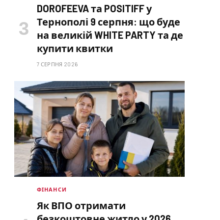
DOROFEEVA та POSITIFF у
Тернополі 9 серпня: що буде
на великій WHITE PARTY та де
купити квитки
7 СЕРПНЯ 2026
ФІНАНСИ
Як ВПО отримати
безкоштовне житло у 2026