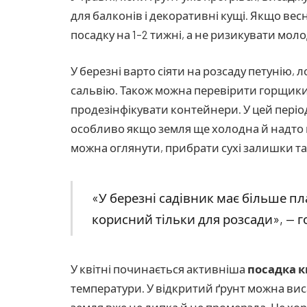
для балконів і декоративні кущі. Якщо вес
посадку на 1–2 тижні, а не ризикувати мо
У березні варто сіяти на розсаду петунію, 
сальвію. Також можна перевірити горщики,
продезінфікувати контейнери. У цей періо
особливо якщо земля ще холодна й надто в
можна оглянути, прибрати сухі залишки т
«У березні садівник має більше пл
корисний тільки для розсади», — 
У квітні починається активніша
посадка к
температури. У відкритий ґрунт можна вис