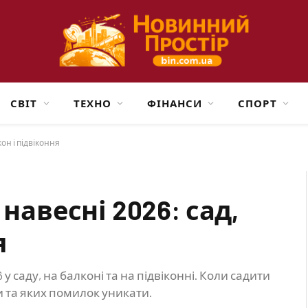
СВІТ
ТЕХНО
ФІНАНСИ
СПОРТ
кон і підвіконня
навесні 2026: сад,
я
 у саду, на балконі та на підвіконні. Коли садити
и та яких помилок уникати.