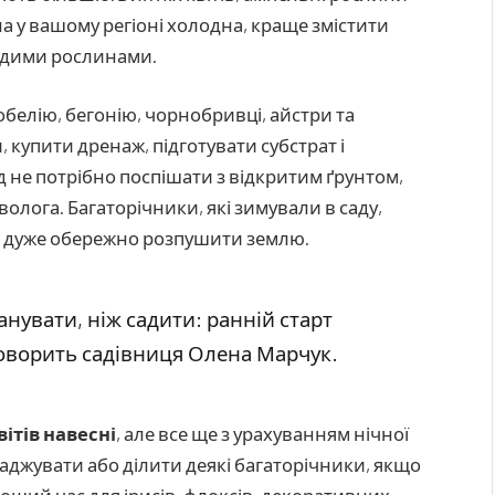
на у вашому регіоні холодна, краще змістити
лодими рослинами.
лобелію, бегонію, чорнобривці, айстри та
 купити дренаж, підготувати субстрат і
д не потрібно поспішати з відкритим ґрунтом,
олога. Багаторічники, які зимували в саду,
а дуже обережно розпушити землю.
анувати, ніж садити: ранній старт
говорить садівниця Олена Марчук.
вітів навесні
, але все ще з урахуванням нічної
аджувати або ділити деякі багаторічники, якщо