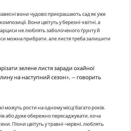
навесні вони чудово прикрашають сад як уже
омпозиції. Вони цвітуть у березні-квітні, а
Нарциси не люблять заболоченого ґрунту й
оноси можна прибрати, але листя треба залишити
різати зелене листя заради охайної
улину на наступний сезон», — говорить
кі можуть рости на одному місці багато років.
ів або дуже обережно пересаджувати, хоча
ени. Піони цвітуть у травні-червні, люблять