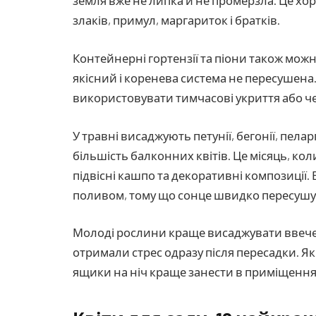
земля вже не липка й не промерзла. Це хор
злаків, примул, маргариток і братків.
Контейнерні гортензії та піони також мож
якісний і коренева система не пересушена.
використовувати тимчасові укриття або че
У травні висаджують петунії, бегонії, пелар
більшість балконних квітів. Це місяць, к
підвісні кашпо та декоративні композиції.
поливом, тому що сонце швидко пересушує
Молоді рослини краще висаджувати ввечер
отримали стрес одразу після пересадки. 
ящики на ніч краще занести в приміщення