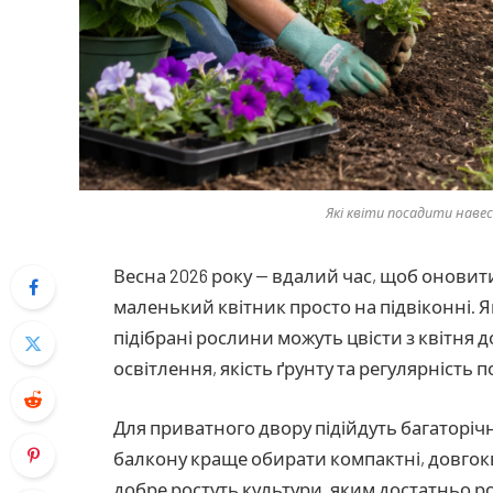
Які квіти посадити навесн
Весна 2026 року — вдалий час, щоб оновит
маленький квітник просто на підвіконні. 
підібрані рослини можуть цвісти з квітня 
освітлення, якість ґрунту та регулярність п
Для приватного двору підійдуть багаторічни
балкону краще обирати компактні, довгокві
добре ростуть культури, яким достатньо ро