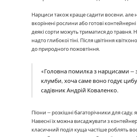
Нарциси також краще садити восени, але 
вкорінені рослини або готові контейнерні к
деякі сорти можуть триматися до травня. 
надто глибокої тіні. Після цвітіння квітк
до природного пожовтіння.
«Головна помилка з нарцисами — з
клумби, хоча саме воно годує циб
садівник Андрій Коваленко.
Піони — розкішні багаторічники для саду, я
Навесні їх можна висаджувати з контейнер
класичний поділ куща частіше роблять вос