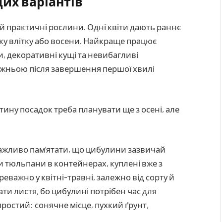
щих варіантів
 й практичні рослини. Одні квіти дають раннє
ку влітку або восени. Найкраще працює
и, декоративні кущі та невибагливі
ожньою після завершення першої хвилі
стину посадок треба планувати ще з осені, але
важливо пам’ятати, що цибулини зазвичай
и тюльпани в контейнерах, куплені вже з
еважно у квітні-травні, залежно від сорту й
зати листя, бо цибулині потрібен час для
остий: сонячне місце, пухкий ґрунт,