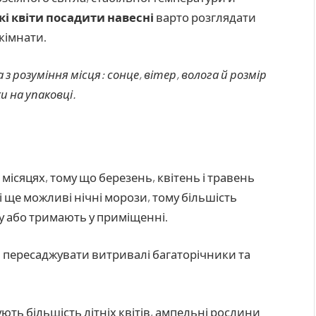
кі квіти посадити навесні
варто розглядати
 кімнати.
 з розуміння місця: сонце, вітер, волога й розмір
 на упаковці.
і
місяцях, тому що березень, квітень і травень
і ще можливі нічні морози, тому більшість
 або тримають у приміщенні.
, пересаджувати витривалі багаторічники та
ують більшість літніх квітів, ампельні рослини