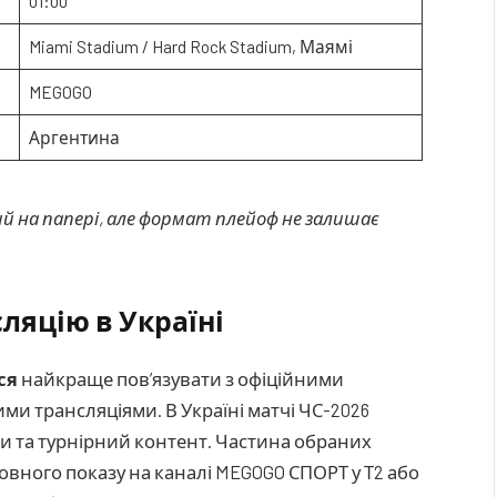
01:00
Miami Stadium / Hard Rock Stadium, Маямі
MEGOGO
Аргентина
ий на папері, але формат плейоф не залишає
ляцію в Україні
ся
найкраще пов’язувати з офіційними
и трансляціями. В Україні матчі ЧС-2026
иси та турнірний контент. Частина обраних
вного показу на каналі MEGOGO СПОРТ у Т2 або