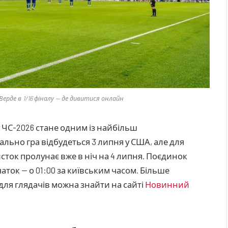
Верде в 1/16 фіналу — де дивитися онлайн
у ЧС-2026 стане одним із найбільш
ально гра відбудеться 3 липня у США, але для
сток пролунає вже в ніч на 4 липня. Поєдинок
аток — о 01:00 за київським часом. Більше
для глядачів можна знайти на сайті
Новинний