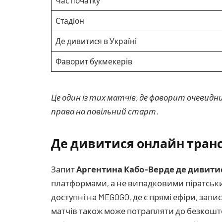
Час початку
Стадіон
Де дивитися в Україні
Фаворит букмекерів
Це один із тих матчів, де фаворит очевидн
права на повільний старт.
Де дивитися онлайн транс
Запит
Аргентина Кабо-Верде де дивити
платформами, а не випадковими піратським
доступні на MEGOGO, де є прямі ефіри, зап
матчів також може потрапляти до безкошто