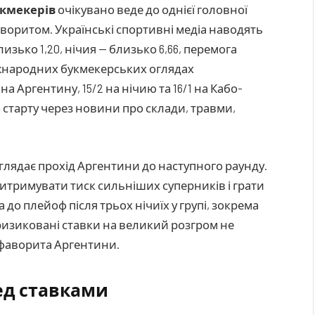
укмекерів
очікувано веде до однієї головної
воритом. Українські спортивні медіа наводять
изько 1,20, нічия — близько 6,66, перемога
іжнародних букмекерських оглядах
а Аргентину, 15/2 на нічию та 16/1 на Кабо-
 старту через новини про склади, травми,
глядає прохід Аргентини до наступного раунду.
итримувати тиск сильніших суперників і грати
до плейоф після трьох нічиїх у групі, зокрема
 ризиковані ставки на великий розгром не
 фаворита Аргентини.
ед ставками