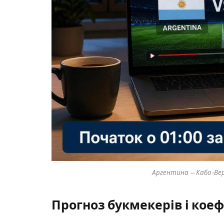
Аргентина — Кабо-Верд
Прогноз букмекерів і коеф