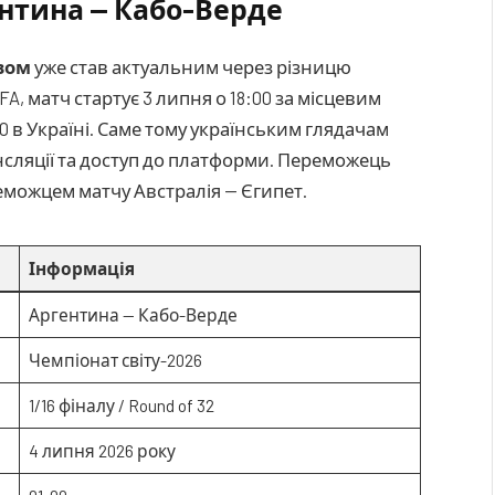
нтина — Кабо-Верде
вом
уже став актуальним через різницю
A, матч стартує 3 липня о 18:00 за місцевим
00 в Україні. Саме тому українським глядачам
нсляції та доступ до платформи. Переможець
переможцем матчу Австралія — Єгипет.
Інформація
Аргентина — Кабо-Верде
Чемпіонат світу-2026
1/16 фіналу / Round of 32
4 липня 2026 року