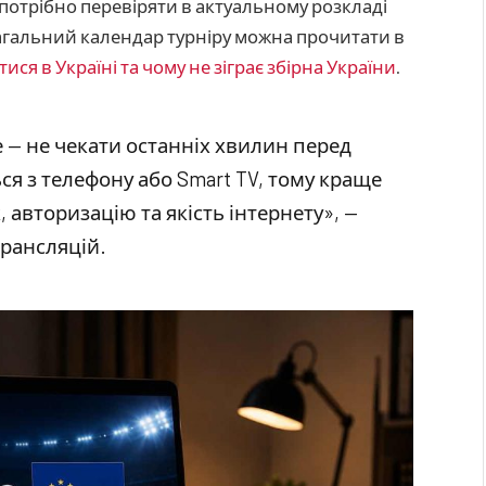
потрібно перевіряти в актуальному розкладі
агальний календар турніру можна прочитати в
ися в Україні та чому не зіграє збірна України
.
е — не чекати останніх хвилин перед
ься з телефону або Smart TV, тому краще
 авторизацію та якість інтернету», —
трансляцій.