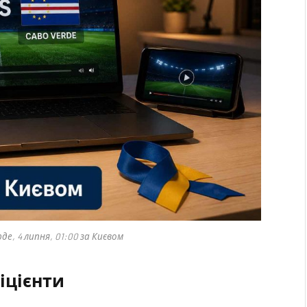
е, 4 липня, 01:00 за Києвом
іцієнти