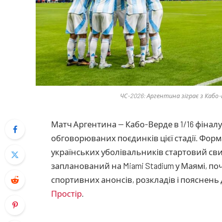
ЧС-2026: Аргентина зіграє з Кабо-
Матч Аргентина — Кабо-Верде в 1/16 фінал
обговорюваних поєдинків цієї стадії. Форм
українських уболівальників стартовий сви
запланований на Miami Stadium у Маямі, поч
спортивних анонсів, розкладів і пояснень 
Простір
.