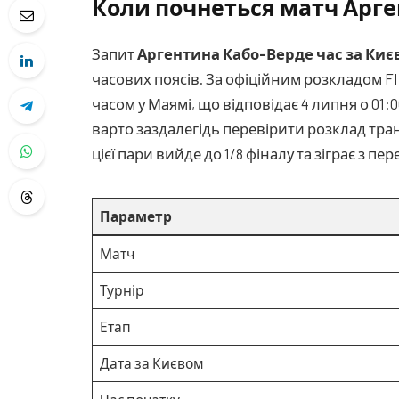
Коли почнеться матч Арге
Запит
Аргентина Кабо-Верде час за Киє
часових поясів. За офіційним розкладом FIF
часом у Маямі, що відповідає 4 липня о 01:
варто заздалегідь перевірити розклад тра
цієї пари вийде до 1/8 фіналу та зіграє з 
Параметр
Матч
Турнір
Етап
Дата за Києвом