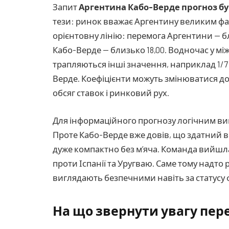
Запит
Аргентина Кабо-Верде прогноз б
тези: ринок вважає Аргентину великим фа
орієнтовну лінію: перемога Аргентини — бл
Кабо-Верде — близько 18,00. Водночас у м
трапляються інші значення, наприклад 1/7 н
Верде. Коефіцієнти можуть змінюватися до
обсяг ставок і ринковий рух.
Для інформаційного прогнозу логічним ви
Проте Кабо-Верде вже довів, що здатний в
дуже компактно без м’яча. Команда вийшла 
проти Іспанії та Уругваю. Саме тому надто
виглядають безпечними навіть за статусу
На що звернути увагу пер