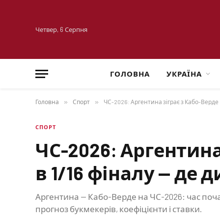
Четвер, 6 Серпня
ГОЛОВНА
УКРАЇНА
Головна
»
Спорт
»
ЧС-2026: Аргентина зіграє з Кабо-Верде 
СПОРТ
ЧС-2026: Аргентина
в 1/16 фіналу — де
Аргентина — Кабо-Верде на ЧС-2026: час поча
прогноз букмекерів, коефіцієнти і ставки.