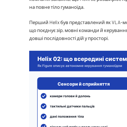
на повне тіло гуманоїда.
Перший Helix був представлений як VLA-
що поєднує зір, мовні команди й керування 
довші послідовності дій у просторі.