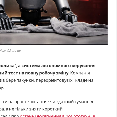
Helix 02 що це
із ролика”, а система автономного керування
ний тест на повну робочу зміну.
Компанія
в бере пакунки, переорієнтовує їх і кладе на
у.
істи на просте питання: чи здатний гуманоїд
а, а не тільки зняти короткий
исали про
останні досягнення в робототехніці