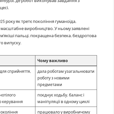
танбурзі, де робот виконував завдання з
есі.
25 року як третє покоління гуманоїда,
та масштабне виробництво. У ньому заявлені
 м’якіші пальці, покращена безпека, бездротова
го випуску.
Чому важливо
для сприйняття,
дала роботам узагальнювати
роботу з новими
предметами
нотілого
поєднує ходьбу, баланс і
о керування
маніпуляції в одному циклі
покоління
працювало у виробничому