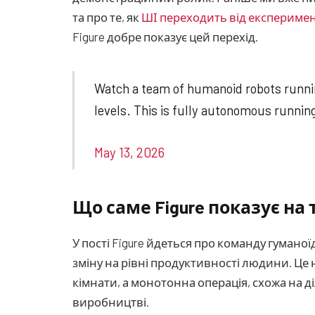
та про те, як
ШІ переходить від експериме
Figure добре показує цей перехід.
Watch a team of humanoid robots runnin
levels. This is fully autonomous runnin
May 13, 2026
Що саме Figure показує на 
У пості Figure йдеться про команду гумано
зміну на рівні продуктивності людини. Ц
кімнати, а монотонна операція, схожа на д
виробництві.