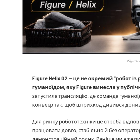
Figure 
Figure Helix 02 — це не окремий “робот 
гуманоїдом, яку Figure винесла у публіч
запустила трансляцію, де команда гуманоїді
конвеєр так, щоб штрихкод дивився дониз
Для ринку робототехніки це спроба відпов
працювати довго, стабільно й без оператор
демонстраційний ролик. Раніше ми вже п