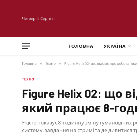
Четвер, 6 Серпня
ГОЛОВНА
УКРАЇНА
Головна
»
Техно
»
Figure Helix 02: що відомо про робота, я
ТЕХНО
Figure Helix 02: що 
який працює 8-год
Figure показує 8-годинну зміну гуманоїдних ро
систему, завдання на стримі та де дивитися 