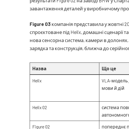
результати Figure 02 на заводі BMW у Спар
завантаження деталей у виробничому проц
Figure 03
компанія представила у жовтні 20
спроєктоване під Helix, домашні сценарії 
нова сенсорна система, камери в долонях,
зарядка та конструкція, ближча до серійно
Назва
Що це
Helix
VLA-модель 
мови й дій
Helix 02
система пов
автономног
Figure 02
попереднє 