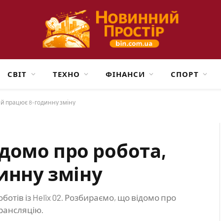
СВІТ
ТЕХНО
ФІНАНСИ
СПОРТ
кий працює 8-годинну зміну
відомо про робота,
инну зміну
ботів із Helix 02. Розбираємо, що відомо про
трансляцію.