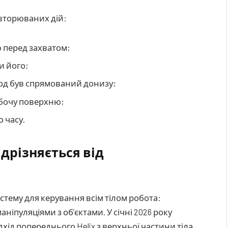
овторюваних дій:
ю перед захватом;
и його;
од був спрямований донизу;
обочу поверхню;
 часу.
відрізняється від
стему для керування всім тілом робота:
ніпуляціями з об’єктами. У січні 2026 року
дхід попереднього Helix з верхньої частини тіла