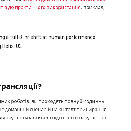
нтів до практичного використання
; приклад
g a full 8-hr shift at human performance
g Helix-02.
трансляції?
їдних роботів, які проходять повну 8-годинну
е не домашній сценарій на кшталт прибирання
ілянку сортування або підготовки пакунків на