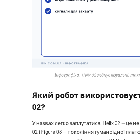
Інфографіка: Helix 02 з’єднує візуальні, так
Який робот використовується
02?
У назвах легко заплутатися. Helix 02 — це н
02 і Figure 03 — покоління гуманоїдної плат