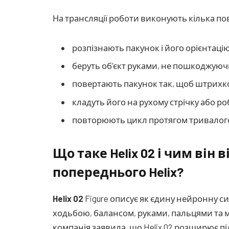
На трансляції роботи виконують кілька п
розпізнають пакунок і його орієнтаці
беруть об’єкт руками, не пошкоджуюч
повертають пакунок так, щоб штрихк
кладуть його на рухому стрічку або р
повторюють цикл протягом тривалого
Що таке Helix 02 і чим він 
попереднього Helix?
Helix 02
Figure описує як єдину нейронну си
ходьбою, балансом, руками, пальцями та ма
компанія заявила, що Helix 02 розширює пі