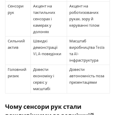
Сенсори
Акцент на
Акцент на
рук
тактильних
роботизованих
сенсорах і
руках, зору й
камерах у
керуванні тілом
долонях
Сильний
Швидкі
Масштаб
актив
демонстрації
виробництва Tesla
VLA-поведінки
та AI-
інфраструктура
Головний
Довести
Довести
ризик
економіку і
автономність поза
сервіс у
презентаціями
масштабі
Чому сенсори рук стали