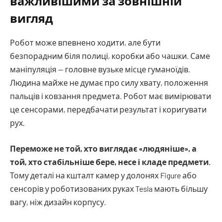
важливішими за зовнішній
вигляд
Робот може впевнено ходити, але бути
безпорадним біля полиці, коробки або чашки. Саме
маніпуляція — головне вузьке місце гуманоїдів.
Людина майже не думає про силу хвату, положення
пальців і ковзання предмета. Робот має вимірювати
це сенсорами, передбачати результат і коригувати
рух.
Переможе не той, хто виглядає «людяніше», а
той, хто стабільніше бере, несе і кладе предмети.
Тому деталі на кшталт камер у долонях Figure або
сенсорів у роботизованих руках Tesla мають більшу
вагу, ніж дизайн корпусу.