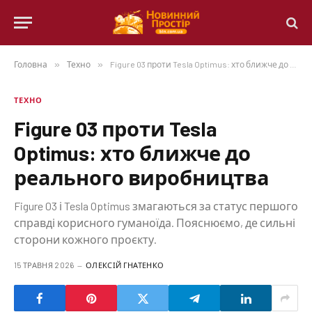
Головна
»
Техно
»
Figure 03 проти Tesla Optimus: хто ближче до реального виробництва
ТЕХНО
Figure 03 проти Tesla
Optimus: хто ближче до
реального виробництва
Figure 03 і Tesla Optimus змагаються за статус першого
справді корисного гуманоїда. Пояснюємо, де сильні
сторони кожного проєкту.
15 ТРАВНЯ 2026
ОЛЕКСІЙ ГНАТЕНКО