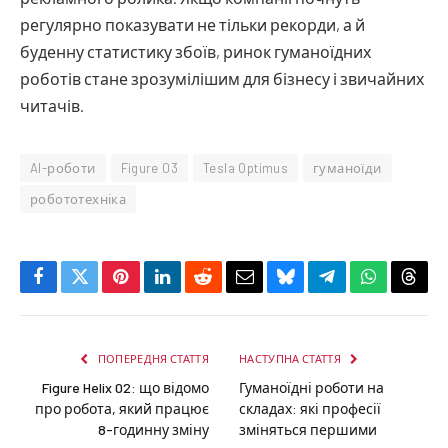
регулярно показувати не тільки рекорди, а й
буденну статистику збоїв, ринок гуманоїдних
роботів стане зрозумілішим для бізнесу і звичайних
читачів.
AI-роботи
Figure 03
Tesla Optimus
гуманоїди
робототехніка
Facebook
Twitter
Pinterest
LinkedIn
Reddit
Email
Bluesky
Telegram
WhatsApp
Thre
ПОПЕРЕДНЯ СТАТТЯ
НАСТУПНА СТАТТЯ
Figure Helix 02: що відомо
Гуманоїдні роботи на
про робота, який працює
складах: які професії
8-годинну зміну
зміняться першими