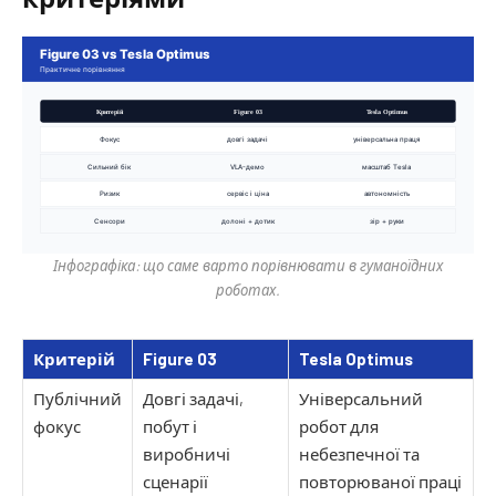
Інфографіка: що саме варто порівнювати в гуманоїдних
роботах.
Критерій
Figure 03
Tesla Optimus
Публічний
Довгі задачі,
Універсальний
фокус
побут і
робот для
виробничі
небезпечної та
сценарії
повторюваної праці