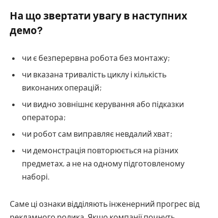
На що звертати увагу в наступних
демо?
чи є безперервна робота без монтажу;
чи вказана тривалість циклу і кількість
виконаних операцій;
чи видно зовнішнє керування або підказки
оператора;
чи робот сам виправляє невдалий хват;
чи демонстрація повторюється на різних
предметах, а не на одному підготовленому
наборі.
Саме ці ознаки відділяють інженерний прогрес від
рекламного ролика. Якщо компанії почнуть