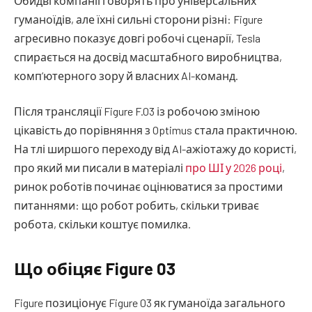
Обидві компанії говорять про універсальних
гуманоїдів, але їхні сильні сторони різні: Figure
агресивно показує довгі робочі сценарії, Tesla
спирається на досвід масштабного виробництва,
комп’ютерного зору й власних AI-команд.
Після трансляції Figure F.03 із робочою зміною
цікавість до порівняння з Optimus стала практичною.
На тлі ширшого переходу від AI-ажіотажу до користі,
про який ми писали в матеріалі
про ШІ у 2026 році
,
ринок роботів починає оцінюватися за простими
питаннями: що робот робить, скільки триває
робота, скільки коштує помилка.
Що обіцяє Figure 03
Figure позиціонує Figure 03 як гуманоїда загального