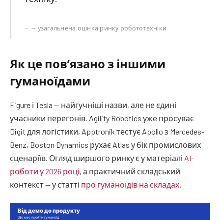
— узагальнена оцінка ринку робототехніки
Як це пов’язано з іншими
гуманоїдами
Figure і Tesla — найгучніші назви, але не єдині
учасники перегонів. Agility Robotics уже просуває
Digit для логістики, Apptronik тестує Apollo з Mercedes-
Benz, Boston Dynamics рухає Atlas у бік промислових
сценаріїв. Огляд ширшого ринку є у матеріалі
AI-
роботи у 2026 році
, а практичний складський
контекст — у статті
про гуманоїдів на складах
.