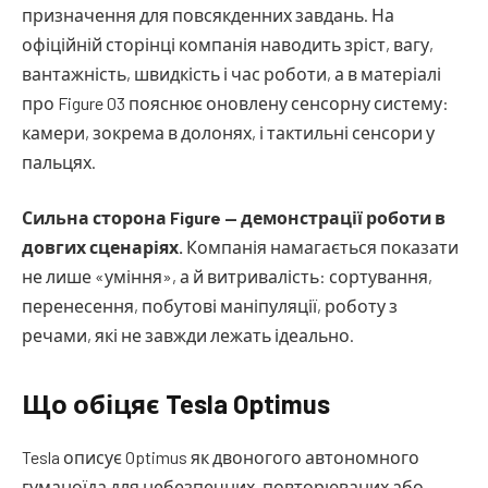
призначення для повсякденних завдань. На
офіційній сторінці компанія наводить зріст, вагу,
вантажність, швидкість і час роботи, а в матеріалі
про Figure 03 пояснює оновлену сенсорну систему:
камери, зокрема в долонях, і тактильні сенсори у
пальцях.
Сильна сторона Figure — демонстрації роботи в
довгих сценаріях.
Компанія намагається показати
не лише «уміння», а й витривалість: сортування,
перенесення, побутові маніпуляції, роботу з
речами, які не завжди лежать ідеально.
Що обіцяє Tesla Optimus
Tesla описує Optimus як двоногого автономного
гуманоїда для небезпечних, повторюваних або