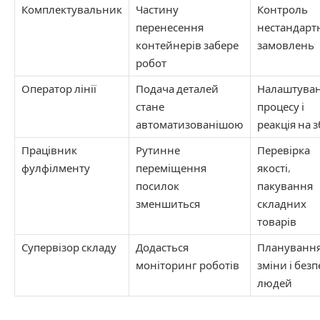
Комплектувальник
Частину
Контроль
перенесення
нестандарт
контейнерів забере
замовлень
робот
Оператор лінії
Подача деталей
Налаштува
стане
процесу і
автоматизованішою
реакція на з
Працівник
Рутинне
Перевірка
фулфілменту
переміщення
якості,
посилок
пакування
зменшиться
складних
товарів
Супервізор складу
Додасться
Плануванн
моніторинг роботів
зміни і безп
людей