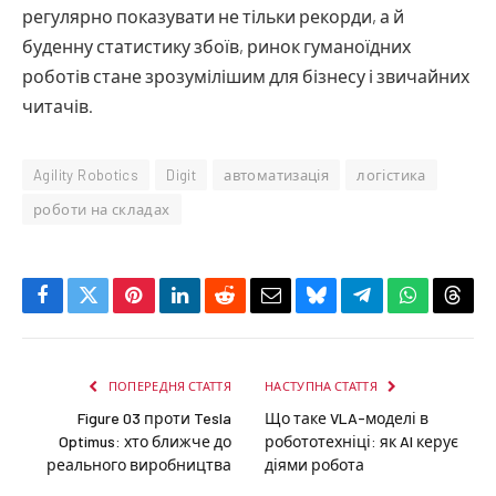
регулярно показувати не тільки рекорди, а й
буденну статистику збоїв, ринок гуманоїдних
роботів стане зрозумілішим для бізнесу і звичайних
читачів.
Agility Robotics
Digit
автоматизація
логістика
роботи на складах
Facebook
Twitter
Pinterest
LinkedIn
Reddit
Email
Bluesky
Telegram
WhatsApp
Thre
ПОПЕРЕДНЯ СТАТТЯ
НАСТУПНА СТАТТЯ
Figure 03 проти Tesla
Що таке VLA-моделі в
Optimus: хто ближче до
робототехніці: як AI керує
реального виробництва
діями робота