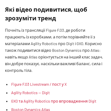
Які відео подивитися, щоб
зрозуміти тренд
Почніть із трансляції Figure F.03, де роботи
працюють із коробками, а потім порівняйте її з
матеріалами Agility Robotics про Digit і GXO. Корисно
також подивитися відео Boston Dynamics про Atlas:
навіть якщо Atlas орієнтується на інший клас задач,
він добре показує, наскільки важливі баланс, сила і
контроль тіла.
Figure F.03 Livestream / пост у X
Agility Robotics — Digit
GXO та Agility Robotics про впровадження Digit
Boston Dynamics Atlas