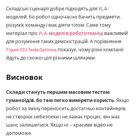
Складські сценарії добре підходять для VLA-
моделей, бо робот одночасно бачить предмети,
розуміє команду і має діяти тілом. Саме тому
матеріал про
VLA-моделі в робототехніці
важливий
для розуміння таких демонстрацій. А порівняння
Figure 03 і Tesla Optimus
показує, чому різні компанії
йдуть до схожої цілі різними шляхами.
Висновок
Склади стануть першим масовим тестом
гуманоїдів, бо там легко виміряти користь.
Якщо
робот за зміну переносить достатньо контейнерів,
не створює небезпеки і не ламає процес, він має
шанс залишитися. Якщо ні — красиве відео не
допоможе.