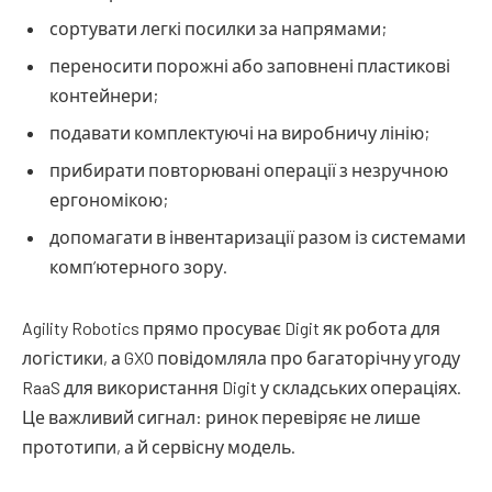
сортувати легкі посилки за напрямами;
переносити порожні або заповнені пластикові
контейнери;
подавати комплектуючі на виробничу лінію;
прибирати повторювані операції з незручною
ергономікою;
допомагати в інвентаризації разом із системами
комп’ютерного зору.
Agility Robotics прямо просуває Digit як робота для
логістики, а GXO повідомляла про багаторічну угоду
RaaS для використання Digit у складських операціях.
Це важливий сигнал: ринок перевіряє не лише
прототипи, а й сервісну модель.