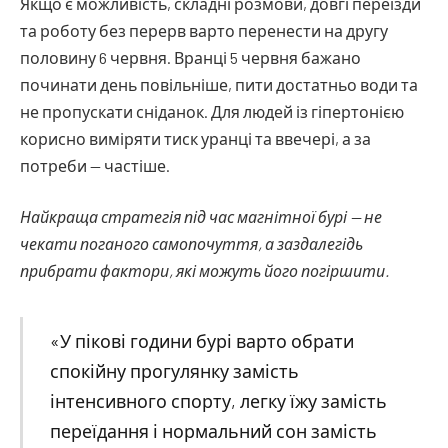
Якщо є можливість, складні розмови, довгі переїзди
та роботу без перерв варто перенести на другу
половину 6 червня. Вранці 5 червня бажано
починати день повільніше, пити достатньо води та
не пропускати сніданок. Для людей із гіпертонією
корисно виміряти тиск уранці та ввечері, а за
потреби — частіше.
Найкраща стратегія під час магнітної бурі — не
чекати поганого самопочуття, а заздалегідь
прибрати фактори, які можуть його погіршити.
«У пікові години бурі варто обрати
спокійну прогулянку замість
інтенсивного спорту, легку їжу замість
переїдання і нормальний сон замість