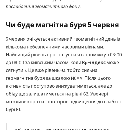
послаблення геомагнітного фону.
Чи буде магнітна буря 5 червня
5 червня очікується активний геомагнітний день із
кількома небезпечними часовими вікнами.
Найвищий рівень прогнозується в проміжку з 03:00
до 06:00 за київським часом, коли
Kp-індекс
може
сягнути 7. Це вже рівень G3, тобто сильна
геомагнітна буря за шкалою NOAA. Після цього
активність поступово знижуватиметься, але до
обіду ще залишатиметься на рівні G2. Увечері
можливе коротке повторне підвищення до слабкої
бурі G1.
«У дні сильних геомагнітних коливань