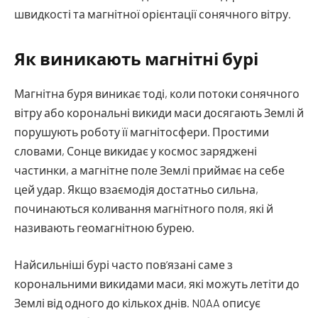
швидкості та магнітної орієнтації сонячного вітру.
Як виникають магнітні бурі
Магнітна буря виникає тоді, коли потоки сонячного
вітру або корональні викиди маси досягають Землі й
порушують роботу її магнітосфери. Простими
словами, Сонце викидає у космос заряджені
частинки, а магнітне поле Землі приймає на себе
цей удар. Якщо взаємодія достатньо сильна,
починаються коливання магнітного поля, які й
називають геомагнітною бурею.
Найсильніші бурі часто пов’язані саме з
корональними викидами маси, які можуть летіти до
Землі від одного до кількох днів. NOAA описує