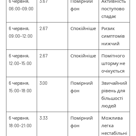
6 червня,
3.67
Помірний
Активність
06:00–09:00
фон
поступово
спадає
6 червня,
2.67
Спокійніше
Ризик
09:00–12:00
симптомів
нижчий
6 червня,
2.67
Спокійніше
Помітного
12:00–15:00
шторму не
очікується
6 червня,
3.00
Помірний
Звичайний
15:00–18:00
фон
рівень для
більшості
людей
6 червня,
3.33
Помірний
Можлива
18:00–21:00
фон
легка
нестабільні