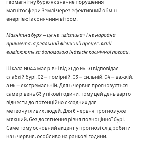
геомагнітну бурю як значне порушення
магнітосфери Землі через ефективний обмін
енергією із сонячним вітром.
Магнітна буря — це не «містика» і не народна
прикмета, а реальний фізичний процес, який
вимірюють за допомогою індексів космічної погоди.
Шкала NOAA має рівні від G1 до G5. G1 відповідає
слабкій бурі, G2 — помірній, G3 — сильній, G4 — важкій,
а G5 — екстремальній. Для 5 червня прогнозується
саме рівень G3 у пікові години, тому цей день варто
віднести до потенційно складних для
метеочутливих людей. Для 6 червня прогноз уже
м’якший, без досягнення рівня повноцінної бурі.
Саме тому основний акцент у прогнозі слід робити
на 5 червня, особливо на ранкові години.