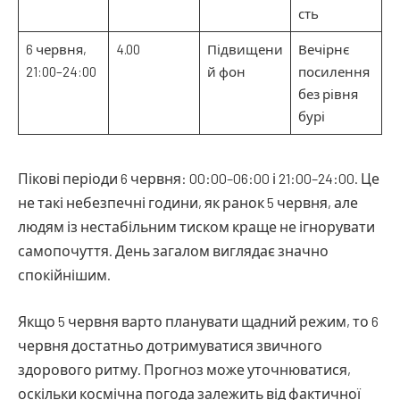
сть
6 червня,
4.00
Підвищени
Вечірнє
21:00–24:00
й фон
посилення
без рівня
бурі
Пікові періоди 6 червня: 00:00–06:00 і 21:00–24:00. Це
не такі небезпечні години, як ранок 5 червня, але
людям із нестабільним тиском краще не ігнорувати
самопочуття. День загалом виглядає значно
спокійнішим.
Якщо 5 червня варто планувати щадний режим, то 6
червня достатньо дотримуватися звичного
здорового ритму. Прогноз може уточнюватися,
оскільки космічна погода залежить від фактичної