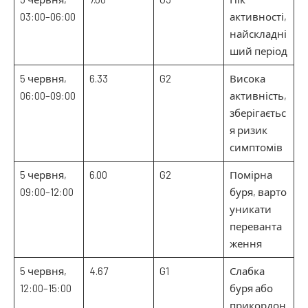
03:00–06:00
активності,
найскладні
ший період
5 червня,
6.33
G2
Висока
06:00–09:00
активність,
зберігаєтьс
я ризик
симптомів
5 червня,
6.00
G2
Помірна
09:00–12:00
буря, варто
уникати
переванта
ження
5 червня,
4.67
G1
Слабка
12:00–15:00
буря або
прикордон