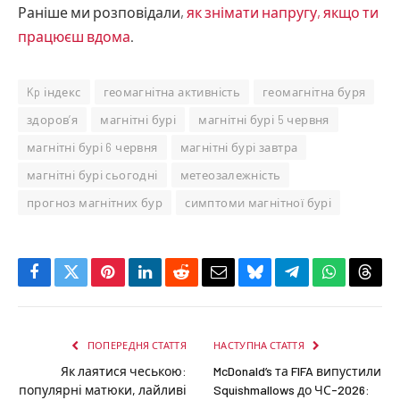
Раніше ми розповідали,
як знімати напругу, якщо ти
працюєш вдома
.
Kp індекс
геомагнітна активність
геомагнітна буря
здоров’я
магнітні бурі
магнітні бурі 5 червня
магнітні бурі 6 червня
магнітні бурі завтра
магнітні бурі сьогодні
метеозалежність
прогноз магнітних бур
симптоми магнітної бурі
Facebook
Twitter
Pinterest
LinkedIn
Reddit
Email
Bluesky
Telegram
WhatsApp
Thre
ПОПЕРЕДНЯ СТАТТЯ
НАСТУПНА СТАТТЯ
Як лаятися чеською:
McDonald’s та FIFA випустили
популярні матюки, лайливі
Squishmallows до ЧС-2026: