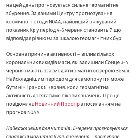
на цей день прогнозується сильне геомагнітне
збурення. За даними Центру прогнозування
космічної погоди NOAA, найвищий очікуваний
показник Kp у період 4–6 червня становить 7, що
відповідає рівню G3 за шкалою геомагнітних бур.
Основна причина активності — вплив кількох
корональних викидів маси, які залишили Сонце 3–4
червня і мають взаємодіяти з магнітосферою Землі.
Найскладнішим періодом для самопочуття може
бути ніч і ранок 5 червня, коли геомагнітна
активність досягатиме пікових значень. Про це
повідомляє
Новинний Простір
з посиланням на
прогноз NOAA.
Найважливіше для читачів: 5 червня прогнозується
справжня магнітна буря, а 6 червня — поступове