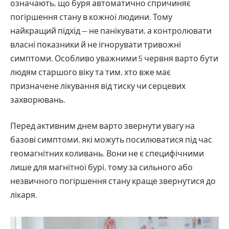
означають, що буря автоматично спричиняє
погіршення стану в кожної людини. Тому
найкращий підхід — не панікувати, а контролювати
власні показники й не ігнорувати тривожні
симптоми. Особливо уважними 5 червня варто бути
людям старшого віку та тим, хто вже має
призначене лікування від тиску чи серцевих
захворювань.
Перед активним днем варто звернути увагу на
базові симптоми, які можуть посилюватися під час
геомагнітних коливань. Вони не є специфічними
лише для магнітної бурі, тому за сильного або
незвичного погіршення стану краще звернутися до
лікаря.