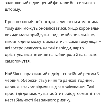
залишковий підвищений фон, але без сильного
шторму.
Прогноз космічної погоди залишається змінним,
тому дані можуть оновлюватися. Якщо корональні
викиди маси прийдуть швидше або повільніше,
пікові години можуть зміститися. Саме тому людям,
які гостро реагують на такі періоди, варто
орієнтуватися не лише на таблицю, а й на власне
самопочуття.
Найбільш практичний підхід — спокійний режим 5
червня, обережність у нічні та ранкові години 6
червня, а також відмова від самолікування. Такі
прості дії допоможуть пройти період геомагнітної
нестабільності без зайвого ризику.