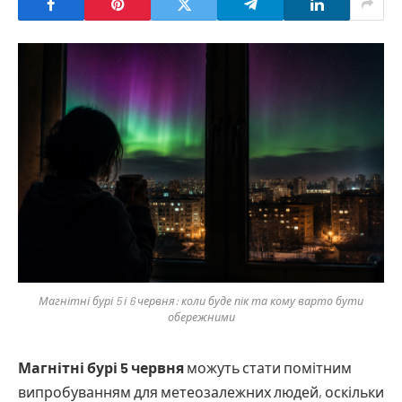
Магнітні бурі 5 і 6 червня: коли буде пік та кому варто бути
обережними
Магнітні бурі 5 червня
можуть стати помітним
випробуванням для метеозалежних людей, оскільки