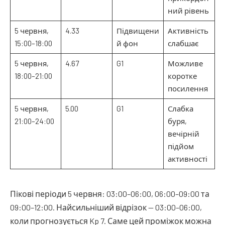
ний рівень
5 червня,
4.33
Підвищени
Активність
15:00–18:00
й фон
слабшає
5 червня,
4.67
G1
Можливе
18:00–21:00
коротке
посилення
5 червня,
5.00
G1
Слабка
21:00–24:00
буря,
вечірній
підйом
активності
Пікові періоди 5 червня: 03:00–06:00, 06:00–09:00 та
09:00–12:00. Найсильніший відрізок — 03:00–06:00,
коли прогнозується Kp 7. Саме цей проміжок можна