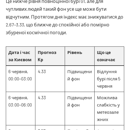
Це нижче рівня повноцінної бурі G1, але для
чутливих людей такий фон усе ще може бути
відчутним. Протягом дня індекс має знижуватися до
2.67–3.33, що ближче до спокійної або помірно
збуреної космічної погоди.
Дата і час
Прогноз
Рівень
Що це
за Києвом
Kp
означає
6 червня,
4.33
Підвищени
Відлуння
00:00–03:00
й фон
бурі після 5
червня
6 червня,
4.33
Підвищени
Можлива
03:00–06:00
й фон
слабкість у
метеозале
жних