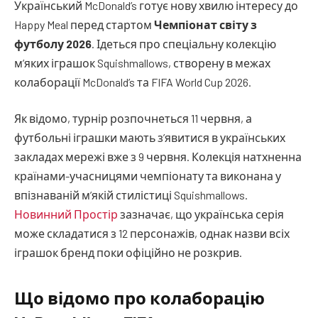
Український McDonald’s готує нову хвилю інтересу до
Happy Meal перед стартом
Чемпіонат світу з
футболу 2026
. Ідеться про спеціальну колекцію
м’яких іграшок Squishmallows, створену в межах
колаборації McDonald’s та FIFA World Cup 2026.
Як відомо, турнір розпочнеться 11 червня, а
футбольні іграшки мають з’явитися в українських
закладах мережі вже з 9 червня. Колекція натхненна
країнами-учасницями чемпіонату та виконана у
впізнаваній м’якій стилістиці Squishmallows.
Новинний Простір
зазначає, що українська серія
може складатися з 12 персонажів, однак назви всіх
іграшок бренд поки офіційно не розкрив.
Що відомо про колаборацію