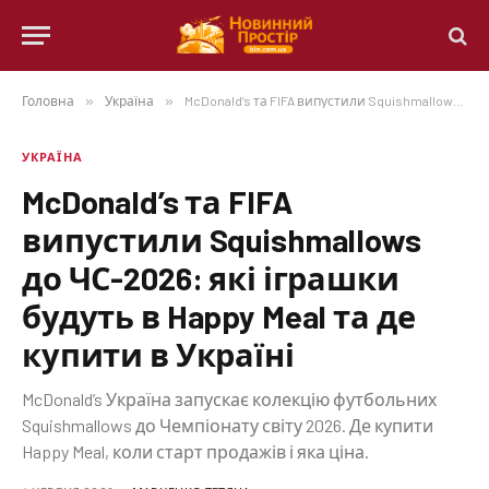
Головна
»
Україна
»
McDonald’s та FIFA випустили Squishmallows до ЧС-2026: які іграшки будуть в Happy Meal та де купити в Україні
УКРАЇНА
McDonald’s та FIFA
випустили Squishmallows
до ЧС-2026: які іграшки
будуть в Happy Meal та де
купити в Україні
McDonald’s Україна запускає колекцію футбольних
Squishmallows до Чемпіонату світу 2026. Де купити
Happy Meal, коли старт продажів і яка ціна.