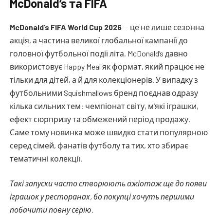
McDonald’s та FIFA
McDonald’s FIFA World Cup 2026
— це не лише сезонна
акція, а частина великої глобальної кампанії до
головної футбольної події літа. McDonald’s давно
використовує Happy Meal як формат, який працює не
тільки для дітей, а й для колекціонерів. У випадку з
футбольними Squishmallows бренд поєднав одразу
кілька сильних тем: чемпіонат світу, м’які іграшки,
ефект сюрпризу та обмежений період продажу.
Саме тому новинка може швидко стати популярною
серед сімей, фанатів футболу та тих, хто збирає
тематичні колекції.
Такі запуски часто створюють ажіотаж ще до появи
іграшок у ресторанах, бо покупці хочуть першими
побачити повну серію.