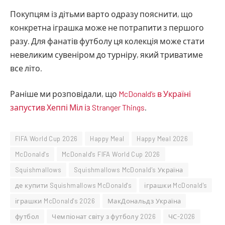
Покупцям із дітьми варто одразу пояснити, що
конкретна іграшка може не потрапити з першого
разу. Для фанатів футболу ця колекція може стати
невеликим сувеніром до турніру, який триватиме
все літо.
Раніше ми розповідали, що
McDonald’s в Україні
запустив Хеппі Міл із Stranger Things
.
FIFA World Cup 2026
Happy Meal
Happy Meal 2026
McDonald's
McDonald's FIFA World Cup 2026
Squishmallows
Squishmallows McDonald's Україна
де купити Squishmallows McDonald's
іграшки McDonald's
іграшки McDonald's 2026
МакДональдз Україна
футбол
Чемпіонат світу з футболу 2026
ЧС-2026