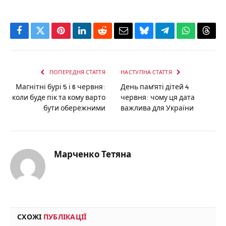
Facebook
Twitter
Pinterest
LinkedIn
Reddit
Email
Bluesky
Telegram
WhatsApp
Thre
ПОПЕРЕДНЯ СТАТТЯ
НАСТУПНА СТАТТЯ
Магнітні бурі 5 і 6 червня:
День пам’яті дітей 4
коли буде пік та кому варто
червня: чому ця дата
бути обережними
важлива для України
Марченко Тетяна
СХОЖІ
ПУБЛІКАЦІЇ