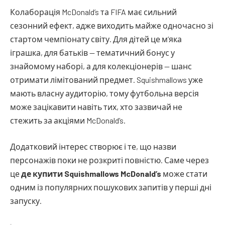
Колаборація McDonald’s та FIFA має сильний
сезонний ефект, адже виходить майже одночасно зі
стартом чемпіонату світу. Для дітей це м’яка
іграшка, для батьків — тематичний бонус у
знайомому наборі, а для колекціонерів — шанс
отримати лімітований предмет. Squishmallows уже
мають власну аудиторію, тому футбольна версія
може зацікавити навіть тих, хто зазвичай не
стежить за акціями McDonald’s.
Додатковий інтерес створює і те, що назви
персонажів поки не розкриті повністю. Саме через
це
де купити Squishmallows McDonald’s
може стати
одним із популярних пошукових запитів у перші дні
запуску.