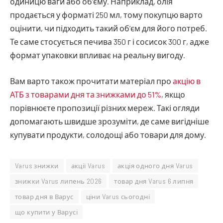
одиницю ваги або об’єму. Наприклад, олія
продається у форматі 250 мл, тому покупцю варто
оцінити, чи підходить такий об’єм для його потреб.
Те саме стосується печива 350 г і сосисок 300 г, адже
формат упаковки впливає на реальну вигоду.
Вам варто також прочитати матеріал про
акцію в
АТБ з товарами дня та знижками до 51%
, якщо
порівнюєте пропозиції різних мереж. Такі огляди
допомагають швидше зрозуміти, де саме вигідніше
купувати продукти, солодощі або товари для дому.
Varus знижки
акції Varus
акція одного дня Varus
знижки Varus липень 2026
товар дня Varus 6 липня
товар дня в Варус
ціни Varus сьогодні
що купити у Варусі