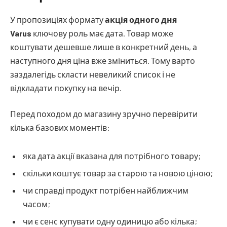
У пропозиціях формату
акція одного дня
Varus
ключову роль має дата. Товар може
коштувати дешевше лише в конкретний день, а
наступного дня ціна вже зміниться. Тому варто
заздалегідь скласти невеликий список і не
відкладати покупку на вечір.
Перед походом до магазину зручно перевірити
кілька базових моментів:
яка дата акції вказана для потрібного товару;
скільки коштує товар за старою та новою ціною;
чи справді продукт потрібен найближчим
часом;
чи є сенс купувати одну одиницю або кілька;