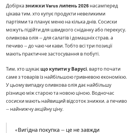
Добірка
знижки Varus липень 2026
насамперед
цікава тим, хто купує продукти невеликими
партіями та планує меню на кілька днів. Сосиски
можуть підійти для швидкого сніданку або перекусу,
оливкова олія — для салатів і домашніх страв, а
печиво — до чаю чи кави. Тобто всі три позиції
мають практичне застосування в побуті.
Тим, хто шукає
що купити у Варусі
, варто почати
саме з товарів із найбільшою гривневою економією.
У цьому випадку оливкова олія дає найбільшу
різницю між старою та новою ціною. Водночас
сосиски мають найвищий відсоток знижки, а печиво
— найнижчу акційну ціну.
«Вигідна покупка — це не завжди