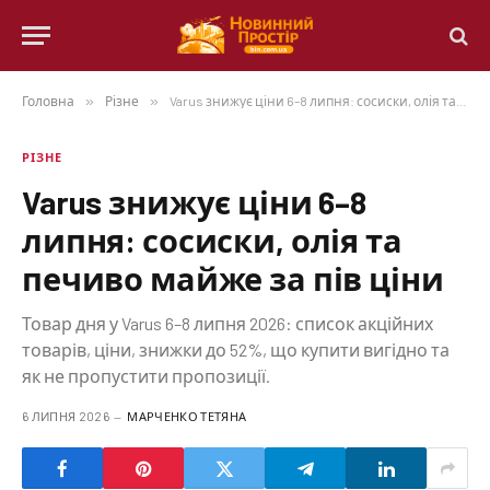
Головна
»
Різне
»
Varus знижує ціни 6–8 липня: сосиски, олія та печиво майже за пів ціни
РІЗНЕ
Varus знижує ціни 6–8
липня: сосиски, олія та
печиво майже за пів ціни
Товар дня у Varus 6–8 липня 2026: список акційних
товарів, ціни, знижки до 52%, що купити вигідно та
як не пропустити пропозиції.
6 ЛИПНЯ 2026
МАРЧЕНКО ТЕТЯНА