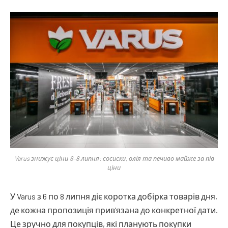
Varus знижує ціни 6–8 липня: сосиски, олія та печиво майже за пів
ціни
У Varus з 6 по 8 липня діє коротка добірка товарів дня,
де кожна пропозиція прив’язана до конкретної дати.
Це зручно для покупців, які планують покупки