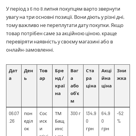
У період з 6 по 8 липня покупцям варто звернути
увагу на три основні позиції. Вони діють у різні дні,
тому важливо не переплутати дату покупки. Якщо
товар потрібен саме за акційною ціною, краще
перевіряти наявність у своєму магазині або в
онлайн-замовленні.
Дат
Ден
Тов
Бре
Ваг
Ста
Акці
Зни
а
ь
ар
нд /
а
ра
йна
жка
краї
або
ціна
ціна
на
об’є
м
06.07
пон
Сос
ТМ
300 г
134,9
64,9
-52
.26
еділ
иск
Бащ
0
0
%
ок
и
инс
грн
грн