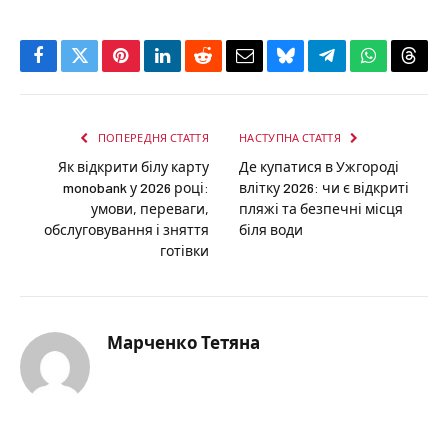
Facebook
Twitter
Pinterest
LinkedIn
Reddit
Email
Bluesky
Telegram
WhatsApp
Thre
ПОПЕРЕДНЯ СТАТТЯ
НАСТУПНА СТАТТЯ
Як відкрити білу карту
Де купатися в Ужгороді
monobank у 2026 році:
влітку 2026: чи є відкриті
умови, переваги,
пляжі та безпечні місця
обслуговування і зняття
біля води
готівки
Марченко Тетяна