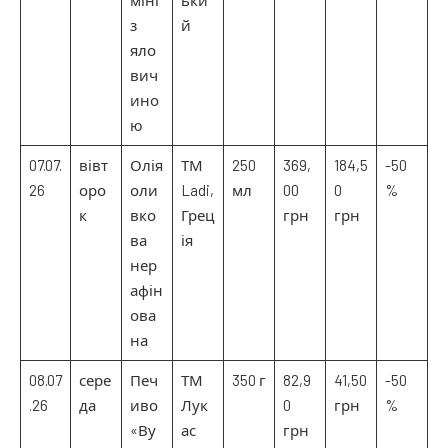
міні
ьки
з
й
яло
вич
ино
ю
07.07.
вівт
Олія
ТМ
250
369,
184,5
-50
26
оро
оли
Ladi,
мл
00
0
%
к
вко
Грец
грн
грн
ва
ія
нер
афін
ова
на
08.07
сере
Печ
ТМ
350 г
82,9
41,50
-50
.26
да
иво
Лук
0
грн
%
«Ву
ас
грн