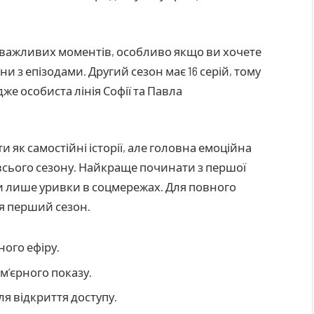
 важливих моментів, особливо якщо ви хочете
и з епізодами. Другий сезон має 16 серій, тому
е особиста лінія Софії та Павла
як самостійні історії, але головна емоційна
всього сезону. Найкраще починати з першої
или лише уривки в соцмережах. Для повного
я перший сезон.
ного ефіру.
м’єрного показу.
ля відкриття доступу.