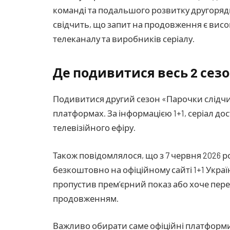
команді та подальшого розвитку другорядн
свідчить, що запит на продовження є висо
телеканалу та виробників серіалу.
Де подивитися весь 2 сез
Подивитися другий сезон «Парочки слідч
платформах. За інформацією 1+1, серіал дос
телевізійного ефіру.
Також повідомлялося, що з 7 червня 2026 
безкоштовно на офіційному сайті 1+1 Україн
пропустив прем’єрний показ або хоче пе
продовженням.
Важливо обирати саме офіційні платформи, о