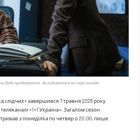
чи буде продовження: де подивитися всі серії онлайн
ка слідчих» завершився 7 травня 2026 року
 телеканалі «1+1 Україна». Загалом сезон
й тривав з понеділка по четвер о 20:00, пише