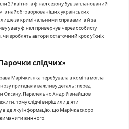
али 27 квітня, а фінал сезону був запланований
им із найобговорюваніших українських
е лише за кримінальними справами, а й за
иву увагу фінал привернув через особисту
, чи зроблять автори остаточний крок у їхніх
Парочки слідчих»
рава Марічки, яка перебувала в комі та могла
іпнозу пригадала важливу деталь: перед
ати Оксану. Паралельно Андрій знайшов
ежити, тому слідчі вирішили діяти
відділку інформацію, що Марічка скоро
и виманити винного.