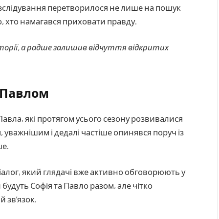
озслідування перетворилося не лише на пошук
го, хто намагався приховати правду.
сторії, а радше залишив відчуття відкритих
 Павлом
 Павла, які протягом усього сезону розвивалися
, уважнішим і дедалі частіше опинявся поруч із
ше.
діалог, який глядачі вже активно обговорюють у
 будуть Софія та Павло разом, але чітко
 зв’язок.