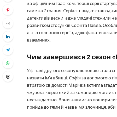
За офіційним графіком, перші серії стартув
саме на 7 травня. Серіал швидко став одн
детективів весни, адже глядачі стежили н
розвитком стосунків Софії та Павла. Особл
лінію головних героїв, адже фанати чекали
взаєминах.
Чим завершився 2 сезон «
У фіналі другого сезону ключовою стала сп
назвати ім’я вбивці. Софія за допомогою г
втратою свідомості Марічка встигла згад
«жучок», через який за командою могли ст
нестандартно. Вони навмисно поширили у 
прийде до тями й назве ім’я злочинця, аб