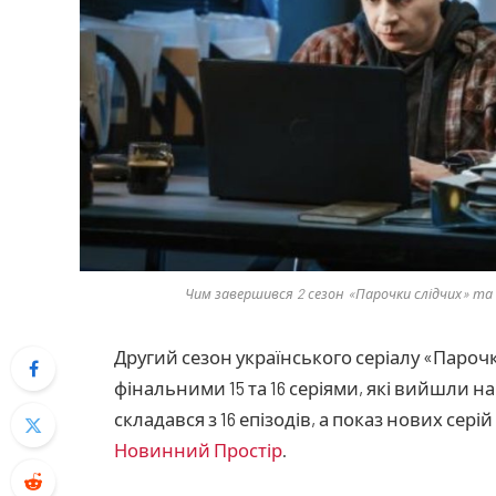
Чим завершився 2 сезон «Парочки слідчих» та 
Другий сезон українського серіалу «Пароч
фінальними 15 та 16 серіями, які вийшли на
складався з 16 епізодів, а показ нових сері
Новинний Простір
.