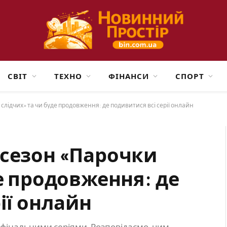
СВІТ
ТЕХНО
ФІНАНСИ
СПОРТ
лідчих» та чи буде продовження: де подивитися всі серії онлайн
 сезон «Парочки
е продовження: де
ії онлайн
 фінальними серіями. Розповідаємо, чим