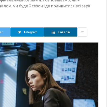
влом, чи буде 3 сезон і де подивитися всі серії
er
Telegram
LinkedIn