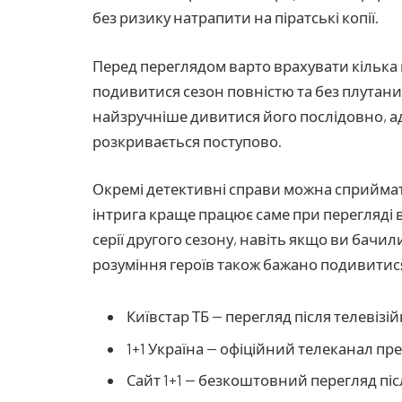
без ризику натрапити на піратські копії.
Перед переглядом варто врахувати кілька
подивитися сезон повністю та без плутанин
найзручніше дивитися його послідовно, адж
розкривається поступово.
Окремі детективні справи можна сприймати 
інтрига краще працює саме при перегляді 
серії другого сезону, навіть якщо ви бач
розуміння героїв також бажано подивитис
Київстар ТБ — перегляд після телевізій
1+1 Україна — офіційний телеканал пре
Сайт 1+1 — безкоштовний перегляд піс