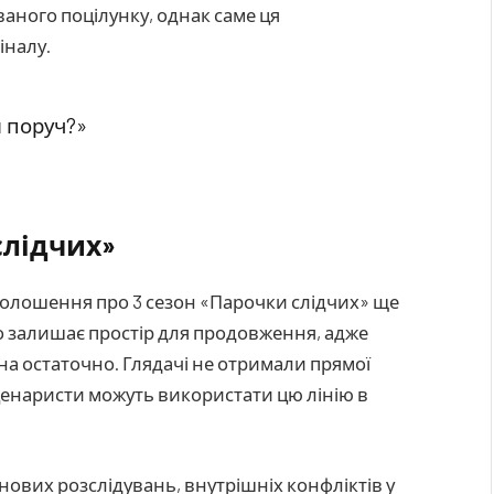
аного поцілунку, однак саме ця
іналу.
и поруч?»
слідчих»
оголошення про 3 сезон «Парочки слідчих» ще
о залишає простір для продовження, адже
ена остаточно. Глядачі не отримали прямої
сценаристи можуть використати цю лінію в
 нових розслідувань, внутрішніх конфліктів у