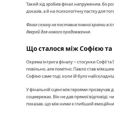
Такий хід зробив фінал напруженим, бо р
доказів, а й на психологічну пастку для то
Фінал сезону не поставив повної крапки в і
дверей для нового продовження.
Що сталося між Софією та
Окрема інтрига фіналу — стосунки Софії та
повільно, але помітно. Павло став м’якшим
Софією саме тоді, коли їй було найскладні
У фінальній сцені між героями прозвучав 
соцмережах. Він не дав прямої відповіді, чи
показав, що між ними є глибший емоційний