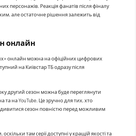
их персонажів. Реакція фанатів після фіналу
ким, але остаточне рішення залежить від
он онлайн
их» онлайн можна на офіційних цифрових
тупний на Київстар ТБ одразу після
року другий сезон можна буде переглянути
а та на YouTube. Це зручно для тих, хто
редивитися сезон повністю перед можливим
скільки там серії доступні у кращій якості та