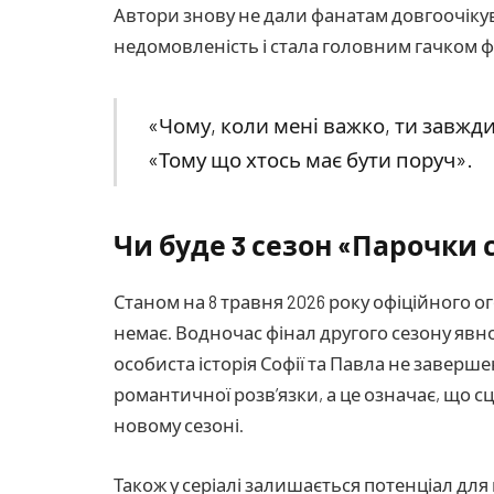
Автори знову не дали фанатам довгоочікув
недомовленість і стала головним гачком ф
«Чому, коли мені важко, ти завжд
«Тому що хтось має бути поруч».
Чи буде 3 сезон «Парочки 
Станом на 8 травня 2026 року офіційного 
немає. Водночас фінал другого сезону явн
особиста історія Софії та Павла не заверш
романтичної розв’язки, а це означає, що 
новому сезоні.
Також у серіалі залишається потенціал для