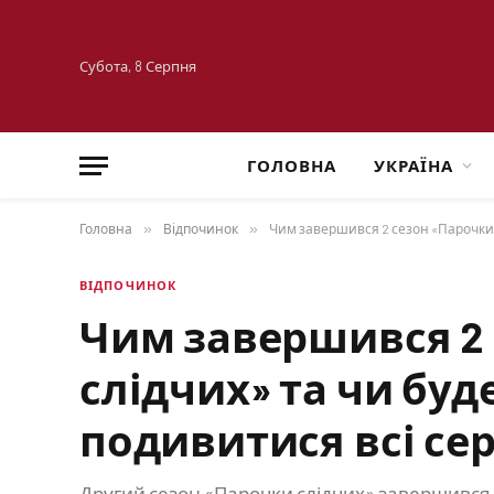
Субота, 8 Серпня
ГОЛОВНА
УКРАЇНА
Головна
»
Відпочинок
»
Чим завершився 2 сезон «Парочки с
ВІДПОЧИНОК
Чим завершився 2
слідчих» та чи буд
подивитися всі сер
Другий сезон «Парочки слідчих» завершився