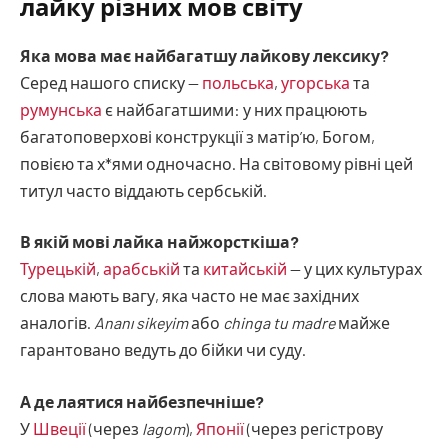
лайку різних мов світу
Яка мова має найбагатшу лайкову лексику?
Серед нашого списку —
польська
,
угорська
та
румунська
є найбагатшими: у них працюють
багатоповерхові конструкції з матір’ю, Богом,
повією та х*ями одночасно. На світовому рівні цей
титул часто віддають сербській.
В якій мові лайка найжорсткіша?
Турецькій
,
арабській
та
китайській
— у цих культурах
слова мають вагу, яка часто не має західних
аналогів.
Ananı sikeyim
або
chinga tu madre
майже
гарантовано ведуть до бійки чи суду.
А де лаятися найбезпечніше?
У
Швеції
(через
lagom
),
Японії
(через регістрову