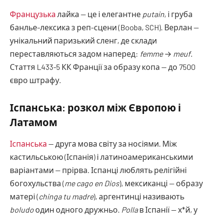
Французька
лайка — це і елегантне
putain
, і груба
банлье-лексика з реп-сцени (Booba, SCH). Верлан —
унікальний паризький сленг, де склади
переставляються задом наперед:
femme
→
meuf
.
Стаття L433-5 КК Франції за образу копа — до 7500
євро штрафу.
Іспанська: розкол між Європою і
Латамом
Іспанська
— друга мова світу за носіями. Між
кастильською (Іспанія) і латиноамериканськими
варіантами — прірва. Іспанці люблять релігійні
богохульства (
me cago en Dios
), мексиканці — образу
матері (
chinga tu madre
), аргентинці називають
boludo
один одного дружньо.
Polla
в Іспанії — х*й, у