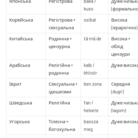
Японська
Регістрова
baka /
Дуже низьк
kuso
(формально
Корейська
Регістрова +
ssibal
Висока
сексуальна
(ієрархічно)
Китайська
Родинна +
tā mā de
Висока +
цензурна
обхід
цензури
Арабська
Релігійна +
kalb /
Дуже висок
родинна
khinzir
Іврит
Сексуальна +
ben zona
Середня
ідишизми
(dugri)
Шведська
Релігійна
fan /
Дуже низьк
helvete
(lagom)
Угорська
Тілесна +
bassza
Дуже висок
богохульна
meg