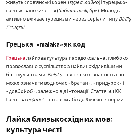
живуть слов’янські корені (
курва
,
лайно
) і турецько-
грецькі запозичення (
бабаит
,
кеф
,
бре
). Молодь
активно вживає турецизми через серіали типу
Diriliş
Ertuğrul
.
Грецька: «malaka» як код
Грецька
лайкова культура парадоксальна: глибоко
православне суспільство з найвинахідливішими
богохульствами.
Malaka
— слово, яке знає весь світ —
може означати водночас «братан», «придурок» і
«довбойоб», залежно від інтонації. Стаття 361 КК
Греції за
exýbrisi
— штрафи або до 6 місяців тюрми.
Лайка близькосхідних мов:
культура честі