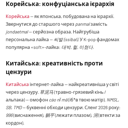
Корейська: конфуціанська ієрархія
Корейська
— як японська, побудована на ієрархії.
Звернутися до старшого через
panmal
замість
jondaetmal
— серйозна образа. Найгрубіша
персональна лайка —
씨발 (ssibal)
. У K-pop фандомах
популярна «soft»-лайка:
대박
,
헐
,
미쳤다
.
Китайська: креативність проти
цензури
Китайська
інтернет-лайка — найкреативніша у світі
через цензуру.
草泥马
(травно-грязевий кінь /
альпака) — омофон
cào nǐ mā
(їб*в твою матір).
NMSL
,
SB
,
TMD
— буквенні обходи цензури. Сленг 2026 року:
996
(виснаження),
躺平
(лежати плазом),
润
(втекти за
кордон).