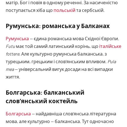
матір, Бог і повія в одному реченні. За насиченістю
поступається хіба що
польській
та сербській.
Румунська: романська у Балканах
Румунська
— єдина романська мова Східної Європи.
Futu
має той самий латинський корінь, що
італійське
fottere
. Але культурно румунська балканська, з
турецьким, грецьким і слов’янським впливом.
Pula
mea
— універсальний вигук досади на всі випадки
життя.
Болгарська: балканський
слов’янський коктейль
Болгарська
— найдавніша слов’янська літературна
мова, але культурно — балканська. Тут одночасно