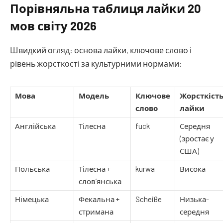
Порівняльна таблиця лайки 20
мов світу 2026
Швидкий огляд: основа лайки, ключове слово і
рівень жорсткості за культурними нормами:
Мова
Модель
Ключове
Жорсткіст
слово
лайки
Англійська
Тілесна
fuck
Середня
(зростає у
США)
Польська
Тілесна +
kurwa
Висока
слов’янська
Німецька
Фекальна +
Scheiße
Низька-
стримана
середня