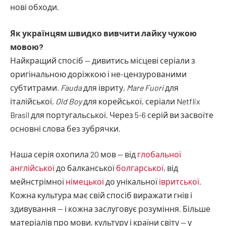
нові обходи.
Як українцям швидко вивчити лайку чужою
мовою?
Найкращий спосіб — дивитись місцеві серіали з
оригінальною доріжкою і не-цензурованими
субтитрами.
Fauda
для івриту,
Mare Fuori
для
італійської,
Old Boy
для корейської, серіали Netflix
Brasil для португальської. Через 5-6 серій ви засвоїте
основні слова без зубрячки.
Наша серія охопила 20 мов — від
глобальної
англійської
до балканської
болгарської
, від
мейнстрімної
німецької
до унікальної
івритської
.
Кожна культура має свій спосіб виражати гнів і
здивування — і кожна заслуговує розуміння. Більше
матеріалів про мови, культуру і країни світу — у