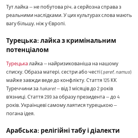
Тут лайка — не побутова річ, а серйозна справа з
реальними наслідками. У цих культурах слова мають
вагу більшу, ніж у Європі.
Турецька: лайка з кримінальним
потенціалом
Турецька
лайка — найризикованіша на нашому
списку. Образа матері, сестри або честі (
şeref, namus
)
майже завжди веде до конфлікту. Стаття 125 КК
Туреччини за
hakaret
— від 3 місяців до 2 років
в’язниці. Стаття 299 за образу президента — до 4
років. Українцеві самому лаятися турецькою —
погана ідея.
Арабська: релігійні табу і діалекти