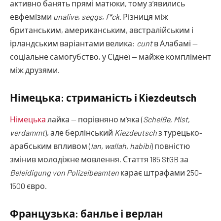
активно банять прямі матюки, тому з’явились
евфемізми
unalive
,
seggs
,
f*ck
. Різниця між
британським, американським, австралійським і
ірландським варіантами велика:
cunt
в Алабамі —
соціальне самогубство, у Сіднеї — майже комплімент
між друзями.
Німецька: стриманість і Kiezdeutsch
Німецька
лайка — порівняно м’яка (
Scheiße
,
Mist
,
verdammt
), але берлінський
Kiezdeutsch
з турецько-
арабським впливом (
lan, wallah, habibi
) повністю
змінив молодіжне мовлення. Стаття 185 StGB за
Beleidigung von Polizeibeamten
карає штрафами 250-
1500 євро.
Французька: банлье і верлан