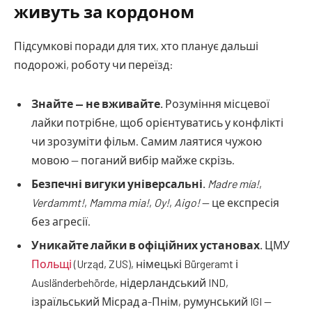
живуть за кордоном
Підсумкові поради для тих, хто планує дальші
подорожі, роботу чи переїзд:
Знайте — не вживайте.
Розуміння місцевої
лайки потрібне, щоб орієнтуватись у конфлікті
чи зрозуміти фільм. Самим лаятися чужою
мовою — поганий вибір майже скрізь.
Безпечні вигуки універсальні.
Madre mía!
,
Verdammt!
,
Mamma mia!
,
Oy!
,
Aigo!
— це експресія
без агресії.
Уникайте лайки в офіційних установах.
ЦМУ
Польщі
(Urząd, ZUS), німецькі Bürgeramt і
Ausländerbehörde, нідерландський IND,
ізраїльський Місрад а-Пнім, румунський IGI —