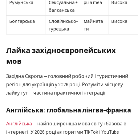
Румунська
Сексуальна +
pula mea
Висока
балканська
Болгарська
Слов’янсько-
майната
Висока
турецька
ти
Лайка західноєвропейських
мов
Західна Європа — головний робочий і туристичний
регіон для українців у 2026 році. Розуміти місцеву
лайку тут — частина практичної інтеграції.
Англійська: глобальна лінгва-франка
Англійська
— найпоширеніша мова світу і базова в
інтернеті. У 2026 році алгоритми TikTok і YouTube