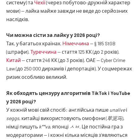
систему) та
Чехії
(через побутово-дружній характер
мови) — лайка майже завжди не веде до серйозних
наслідків.
Чи можна сісти за лайку у 2026 році?
Так, у багатьох країнах.
Німеччина
— § 185 StGB
(штрафи).
Туреччина
— стаття 125 КК (до 2 років).
Китай
— стаття 246 КК (до 3 років). ОАЕ — Cyber Crime
Law (до 250 000 дирхамів і депортація). У соцмережах
ризик особливо великий.
Як обходять цензуру алгоритмів TikTok і YouTube
у 2026 році?
У кожній мові свій спосіб: англійська пише
unalive
і
seggs
, китайці використовують омофони (
草泥马
),
німці пишуть
k**va
, японці
ㅅㅂ
. Це постійна гра з
модераторами — і кожні кілька місяців з’являються