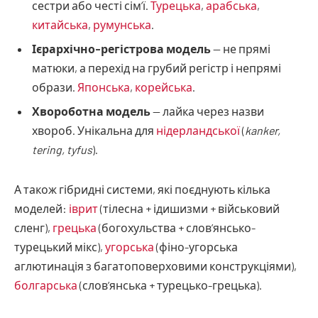
сестри або честі сім’ї.
Турецька
,
арабська
,
китайська
,
румунська
.
Ієрархічно-регістрова модель
— не прямі
матюки, а перехід на грубий регістр і непрямі
образи.
Японська
,
корейська
.
Хвороботна модель
— лайка через назви
хвороб. Унікальна для
нідерландської
(
kanker,
tering, tyfus
).
А також гібридні системи, які поєднують кілька
моделей:
іврит
(тілесна + ідишизми + військовий
сленг),
грецька
(богохульства + слов’янсько-
турецький мікс),
угорська
(фіно-угорська
аглютинація з багатоповерховими конструкціями),
болгарська
(слов’янська + турецько-грецька).