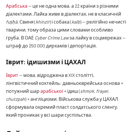
Арабська
— це не одна мова, а 22 країни з різними
діалектами. Лайка живе в діалектах, не в класичній
fuṣḥā
. Свиня (
khinzir
) і собака (
kalb
) — релігійно нечисті
тварини, тому образа цими словами особливо
груба. В ОАЕ
Cyber Crime Law
за лайку в соцмережах —
штраф до 250 000 дирхамів і депортація.
Іврит: ідишизми і ЦАХАЛ
Іврит
— мова, відроджена в XIX столітті,
лінгвістичний коктейль: давньоєврейська основа +
потужний шар
арабської
+ ідиш (
shmok, frayer,
chutzpah
) + англіцизми. Військова служба у ЦАХАЛ
сформувала окремий пласт солдатського сленгу,
який проникає у всі шари суспільства.