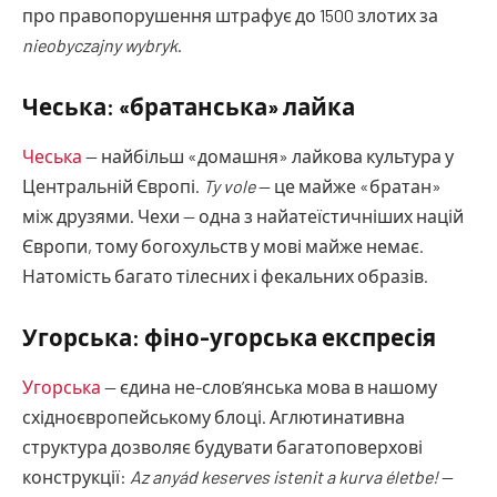
про правопорушення штрафує до 1500 злотих за
nieobyczajny wybryk
.
Чеська: «братанська» лайка
Чеська
— найбільш «домашня» лайкова культура у
Центральній Європі.
Ty vole
— це майже «братан»
між друзями. Чехи — одна з найатеїстичніших націй
Європи, тому богохульств у мові майже немає.
Натомість багато тілесних і фекальних образів.
Угорська: фіно-угорська експресія
Угорська
— єдина не-слов’янська мова в нашому
східноєвропейському блоці. Аглютинативна
структура дозволяє будувати багатоповерхові
конструкції:
Az anyád keserves istenit a kurva életbe!
—