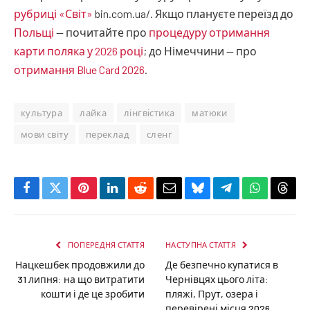
рубриці «Світ»
bin.com.ua/. Якщо плануєте переїзд до
Польщі
— почитайте про
процедуру отримання
карти поляка у 2026 році
; до Німеччини — про
отримання Blue Card 2026
.
культура
лайка
лінгвістика
матюки
мови світу
переклад
сленг
Facebook
Twitter
Pinterest
LinkedIn
Reddit
Email
Bluesky
Telegram
WhatsApp
Thre
ПОПЕРЕДНЯ СТАТТЯ
НАСТУПНА СТАТТЯ
Нацкешбек продовжили до
Де безпечно купатися в
31 липня: на що витратити
Чернівцях цього літа:
кошти і де це зробити
пляжі, Прут, озера і
перевірені місця 2026