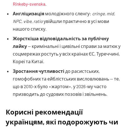
Rinkeby-svenska
.
Англіцизація
молодіжного сленгу:
cringe, mid,
NPC, vibe, ratio
увійшли практично в усі мови
нашого списку.
Жорсткіша відповідальність за публічну
лайку
— кримінальні і цивільні справи за матюк у
соцмережах ростуть у всіх країнах ЄС, Туреччині,
Кореї та Китаї.
Зростання чутливості
до расистських,
гомофобних та ейблістських висловлювань — те,
що в 2010-х було «жартом», у 2026-му часто
призводить до судових позовів і звільнень.
Корисні рекомендації
українцям, які подорожують чи