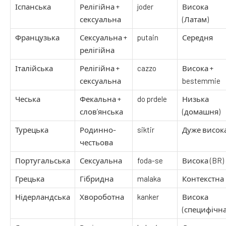
Іспанська
Релігійна +
joder
Висока
сексуальна
(Латам)
Французька
Сексуальна +
putain
Середня
релігійна
Італійська
Релігійна +
cazzo
Висока +
сексуальна
bestemmie
Чеська
Фекальна +
do prdele
Низька
слов’янська
(домашня)
Турецька
Родинно-
siktir
Дуже висок
честьова
Португальська
Сексуальна
foda-se
Висока (BR)
Грецька
Гібридна
malaka
Контекстна
Нідерландська
Хвороботна
kanker
Висока
(специфічна