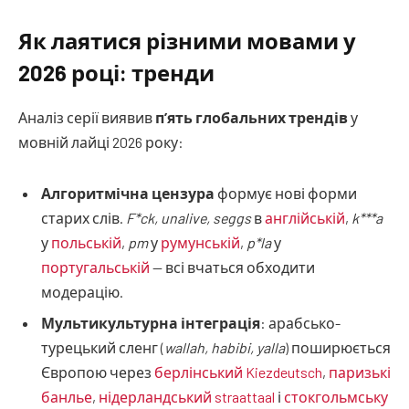
Як лаятися різними мовами у
2026 році: тренди
Аналіз серії виявив
п’ять глобальних трендів
у
мовній лайці 2026 року:
Алгоритмічна цензура
формує нові форми
старих слів.
F*ck, unalive, seggs
в
англійській
,
k***a
у
польській
,
pm
у
румунській
,
p*la
у
португальській
— всі вчаться обходити
модерацію.
Мультикультурна інтеграція
: арабсько-
турецький сленг (
wallah, habibi, yalla
) поширюється
Європою через
берлінський Kiezdeutsch
,
паризькі
банлье
,
нідерландський straattaal
і
стокгольмську