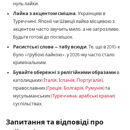
нуль лайки.
Лайка з акцентом смішна.
Українцеві в
Туреччині, Японії чи Швеції лайка місцевою з
акцентом часто звучить мило, а не загрозливо.
Будьте готові до посмішок.
Расистські слова — табу всюди.
Те, що в 2010-х
було «грубою лайкою», у 2026-му часто стало
кримінальним.
Бувайте обережні з релігійними образами
в
католицьких (
Італія
,
Іспанія
,
Португалія
),
православних (
Греція
,
Болгарія
,
Румунія
) та
мусульманських (
Туреччина
,
арабські країни
)
суспільствах.
Запитання та відповіді про