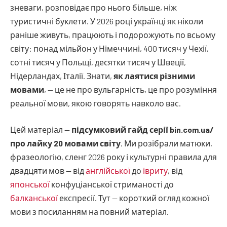
зневаги, розповідає про нього більше, ніж
туристичні буклети. У 2026 році українці як ніколи
раніше живуть, працюють і подорожують по всьому
світу: понад мільйон у Німеччині, 400 тисяч у Чехії,
сотні тисяч у Польщі, десятки тисяч у Швеції,
Нідерландах, Італії. Знати,
як лаятися різними
мовами
, — це не про вульгарність, це про розуміння
реальної мови, якою говорять навколо вас.
Цей матеріал —
підсумковий гайд серії bin.com.ua/
про лайку 20 мовами світу
. Ми розібрали матюки,
фразеологію, сленг 2026 року і культурні правила для
двадцяти мов — від
англійської
до
івриту
, від
японської
конфуціанської стриманості до
балканської
експресії. Тут — короткий огляд кожної
мови з посиланням на повний матеріал.