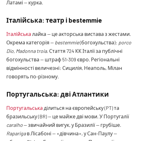
Латамі — курка.
Італійська: театр і bestemmie
Італійська
лайка — це акторська вистава з жестами.
Окрема категорія —
bestemmie
(богохульства):
porco
Dio, Madonna troia
. Стаття 724 КК Італії за публічні
богохульства — штраф 51-309 євро. Регіональні
відмінності величезні: Сицилія, Неаполь, Мілан
говорять по-різному.
Португальська: дві Атлантики
Португальська
ділиться на європейську (PT) та
бразильську (BR) — це майже дві мови. У Португалії
caralho
— звичайний вигук, у Бразилії — грубіше.
Rapariga
в Лісабоні — «дівчина», у Сан-Паулу —