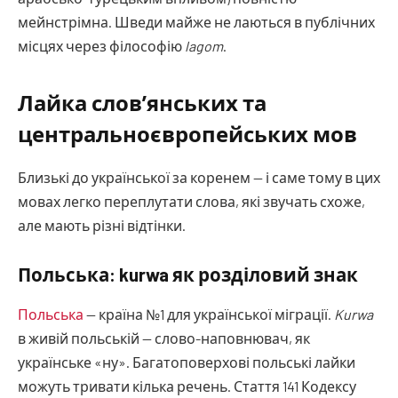
мейнстрімна. Шведи майже не лаються в публічних
місцях через філософію
lagom
.
Лайка слов’янських та
центральноєвропейських мов
Близькі до української за коренем — і саме тому в цих
мовах легко переплутати слова, які звучать схоже,
але мають різні відтінки.
Польська: kurwa як розділовий знак
Польська
— країна №1 для української міграції.
Kurwa
в живій польській — слово-наповнювач, як
українське «ну». Багатоповерхові польські лайки
можуть тривати кілька речень. Стаття 141 Кодексу