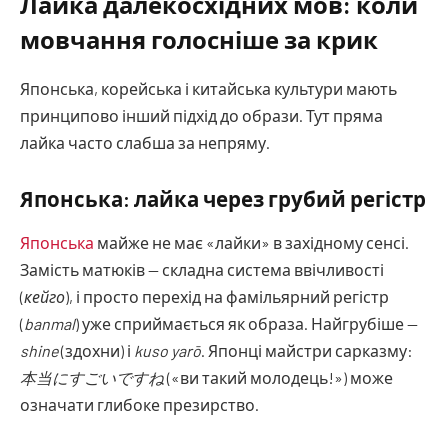
Лайка далекосхідних мов: коли
мовчання голосніше за крик
Японська, корейська і китайська культури мають
принципово інший підхід до образи. Тут пряма
лайка часто слабша за непряму.
Японська: лайка через грубий регістр
Японська
майже не має «лайки» в західному сенсі.
Замість матюків — складна система ввічливості
(
кейго
), і просто перехід на фамільярний регістр
(
banmal
) уже сприймається як образа. Найгрубіше —
shine
(здохни) і
kuso yarō
. Японці майстри сарказму:
本当にすごいですね
(«ви такий молодець!») може
означати глибоке презирство.