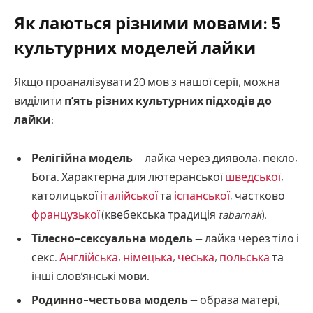
Як лаються різними мовами: 5
культурних моделей лайки
Якщо проаналізувати 20 мов з нашої серії, можна
виділити
п’ять різних культурних підходів до
лайки
:
Релігійна модель
— лайка через диявола, пекло,
Бога. Характерна для лютеранської
шведської
,
католицької
італійської
та
іспанської
, частково
французької
(квебекська традиція
tabarnak
).
Тілесно-сексуальна модель
— лайка через тіло і
секс.
Англійська
,
німецька
,
чеська
,
польська
та
інші слов’янські мови.
Родинно-честьова модель
— образа матері,