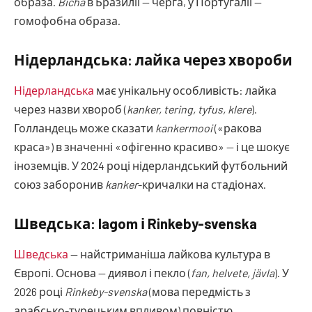
образа.
Bicha
в Бразилії — черга, у Португалії —
гомофобна образа.
Нідерландська: лайка через хвороби
Нідерландська
має унікальну особливість: лайка
через назви хвороб (
kanker, tering, tyfus, klere
).
Голландець може сказати
kankermooi
(«ракова
краса») в значенні «офігенно красиво» — і це шокує
іноземців. У 2024 році нідерландський футбольний
союз заборонив
kanker
-кричалки на стадіонах.
Шведська: lagom і Rinkeby-svenska
Шведська
— найстриманіша лайкова культура в
Європі. Основа — диявол і пекло (
fan, helvete, jävla
). У
2026 році
Rinkeby-svenska
(мова передмість з
арабсько-турецьким впливом) повністю