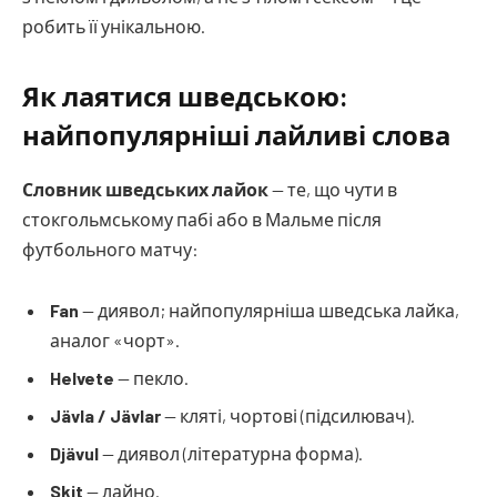
робить її унікальною.
Як лаятися шведською:
найпопулярніші лайливі слова
Словник шведських лайок
— те, що чути в
стокгольмському пабі або в Мальме після
футбольного матчу:
Fan
— диявол; найпопулярніша шведська лайка,
аналог «чорт».
Helvete
— пекло.
Jävla / Jävlar
— кляті, чортові (підсилювач).
Djävul
— диявол (літературна форма).
Skit
— лайно.