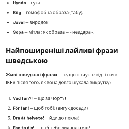
Hynda
— сука.
Bög
— гомофобна образа (табу).
Jävel
— виродок.
Sopa
— мітла; як образа — «нездара».
Найпоширеніші лайливі фрази
шведською
Живі шведські фрази
— те, що почуєте від тітки в
IKEA після того, як вона довго шукала викрутку:
Vad fan?!
— що за чорт?!
För fan!
— щоб тобі! (вигук досади)
Dra åt helvete!
— йди до пекла!
Fan ta dig!
— щоб тебе диявол взяв!