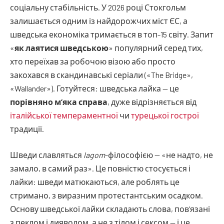
соціальну стабільність. У 2026 році Стокгольм
залишається одним із найдорожчих міст ЄС, а
шведська економіка тримається в топ-15 світу. Запит
«
як лаятися шведською
» популярний серед тих,
хто переїхав за робочою візою або просто
закохався в скандинавські серіали («The Bridge»,
«Wallander»). Готуйтеся: шведська лайка — це
порівняно м’яка справа
, дуже відрізняється від
італійської темпераментної
чи
турецької гострої
традиції.
Шведи славляться
lagom
-філософією — «не надто, не
замало, в самий раз». Це повністю стосується і
лайки: шведи матюкаються, але роблять це
стримано, з виразним протестантським осадком.
Основу шведської лайки складають слова, пов’язані
з пеклом і дияволом, а не з тілом і сексом — і це