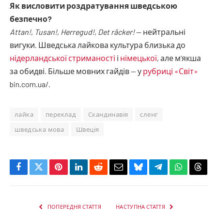
Як висловити роздратування шведською
безпечно?
Attan!
,
Tusan!
,
Herregud!
,
Det räcker!
— нейтральні
вигуки. Шведська лайкова культура близька до
нідерландської стриманості
і
німецької
, але м’якша
за обидві. Більше мовних гайдів — у
рубриці «Світ»
bin.com.ua/.
лайка
переклад
Скандинавія
сленг
шведська мова
Швеція
Facebook
Twitter
Pinterest
LinkedIn
Reddit
Email
Bluesky
Telegram
WhatsApp
Thre
ПОПЕРЕДНЯ СТАТТЯ
НАСТУПНА СТАТТЯ