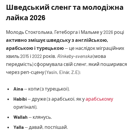
Шведський сленг та молодіжна
лайка 2026
Молодь Стокгольма, Гетеборга і Мальме у 2026 році
активно змішує шведську з англійською,
арабською і турецькою
— це наслідок міграційних
хвиль 2015 і 2022 років.
Rinkeby-svenska
(мова
передмість) сформувала свій сленг, який поширився
через реп-сцену (Yasin, Einár, Z.E):
Aina
— копи (з турецької).
Habibi
— друже (з арабської, як у
арабському
оригіналі).
Wallah
— клянусь.
Yalla
— давай, поспішай.