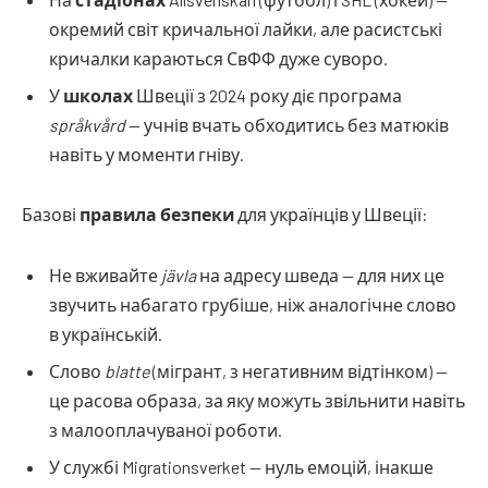
окремий світ кричальної лайки, але расистські
кричалки караються СвФФ дуже суворо.
У
школах
Швеції з 2024 року діє програма
språkvård
— учнів вчать обходитись без матюків
навіть у моменти гніву.
Базові
правила безпеки
для українців у Швеції:
Не вживайте
jävla
на адресу шведа — для них це
звучить набагато грубіше, ніж аналогічне слово
в українській.
Слово
blatte
(мігрант, з негативним відтінком) —
це расова образа, за яку можуть звільнити навіть
з малооплачуваної роботи.
У службі Migrationsverket — нуль емоцій, інакше