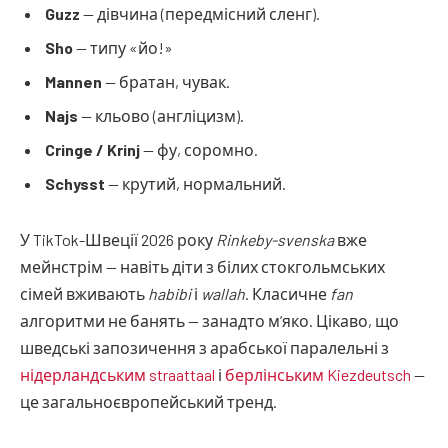
Guzz
— дівчина (передмісний сленг).
Sho
— типу «йо!»
Mannen
— братан, чувак.
Najs
— кльово (англіцизм).
Cringe / Krinj
— фу, соромно.
Schysst
— крутий, нормальний.
У TikTok-Швеції 2026 року
Rinkeby-svenska
вже
мейнстрім — навіть діти з білих стокгольмських
сімей вживають
habibi
і
wallah
. Класичне
fan
алгоритми не банять — занадто м’яко. Цікаво, що
шведські запозичення з арабської паралельні з
нідерландським straattaal
і
берлінським Kiezdeutsch
—
це загальноєвропейський тренд.