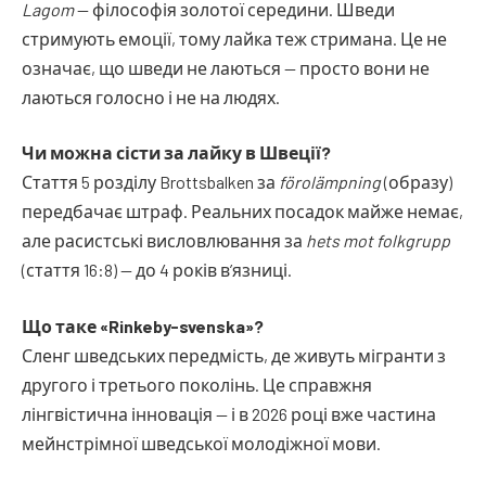
Lagom
— філософія золотої середини. Шведи
стримують емоції, тому лайка теж стримана. Це не
означає, що шведи не лаються — просто вони не
лаються голосно і не на людях.
Чи можна сісти за лайку в Швеції?
Стаття 5 розділу Brottsbalken за
förolämpning
(образу)
передбачає штраф. Реальних посадок майже немає,
але расистські висловлювання за
hets mot folkgrupp
(стаття 16:8) — до 4 років в’язниці.
Що таке «Rinkeby-svenska»?
Сленг шведських передмість, де живуть мігранти з
другого і третього поколінь. Це справжня
лінгвістична інновація — і в 2026 році вже частина
мейнстрімної шведської молодіжної мови.