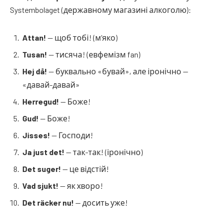
Systembolaget (державному магазині алкоголю):
Attan!
— щоб тобі! (м’яко)
Tusan!
— тисяча! (евфемізм fan)
Hej då!
— буквально «бувай», але іронічно —
«давай-давай»
Herregud!
— Боже!
Gud!
— Боже!
Jisses!
— Господи!
Ja just det!
— так-так! (іронічно)
Det suger!
— це відстій!
Vad sjukt!
— як хворо!
Det räcker nu!
— досить уже!