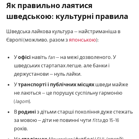
Як правильно лаятися
шведською: культурні правила
Шведська лайкова культура — найстриманіша в
Європі (можливо, разом з
японською
):
У
офісі
навіть
fan
— на межі дозволеного. У
шведських стартапах легше, але банки і
держустанови — нуль лайки.
У
транспорті і публічних місцях
шведи майже
не лаються — це порушує суспільну гармонію
(
lagom
).
В
родині
з дітьми старші покоління дуже стежать
за мовою — діти не повинні чути
fitta
до 15-16
років.
На
стадіонах
Allsvenskan (футбол) і SHL (хокей) —