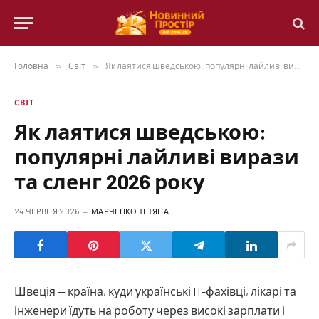
Головна
»
Світ
»
Як лаятися шведською: популярні лайливі вирази та сленг 2026 року
СВІТ
Як лаятися шведською:
популярні лайливі вирази
та сленг 2026 року
24 ЧЕРВНЯ 2026
МАРЧЕНКО ТЕТЯНА
Швеція — країна, куди українські IT-фахівці, лікарі та
інженери їдуть на роботу через високі зарплати і