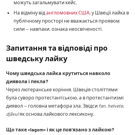
можуть загальмувати кейс.
На відміну від
англомовних США
, у Швеції лайка в
публічному просторі не вважається проявом
сили — навпаки, ознака неосвіченості.
Запитання та відповіді про
шведську лайку
Чому шведська лайка крутиться навколо
диявола і пекла?
Через лютеранське коріння. Швеція століттями
була суворо протестантською, а в протестантизмі
диявол — головна метафора зла. Звідси
fan, helvete,
djävul
як основа лайкового лексикону.
Що таке «lagom» і як це пов’язано з лайкою?