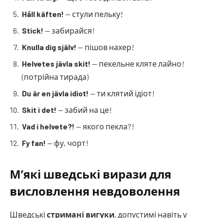
Håll käften!
— стули пельку!
Stick!
— забирайся!
Knulla dig själv!
— пішов нахер!
Helvetes jävla skit!
— пекельне кляте лайно!
(потрійна тирада)
Du är en jävla idiot!
— ти клятий ідіот!
Skit i det!
— забий на це!
Vad i helvete?!
— якого пекла?!
Fy fan!
— фу, чорт!
М’які шведські вирази для
висловлення невдоволення
Шведські
стримані вигуки
, допустимі навіть у