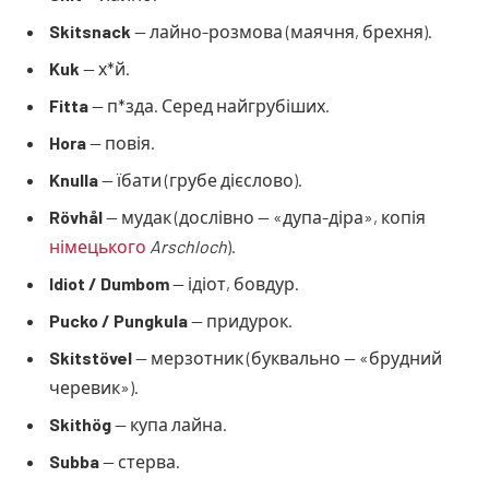
Skitsnack
— лайно-розмова (маячня, брехня).
Kuk
— х*й.
Fitta
— п*зда. Серед найгрубіших.
Hora
— повія.
Knulla
— їбати (грубе дієслово).
Rövhål
— мудак (дослівно — «дупа-діра», копія
німецького
Arschloch
).
Idiot / Dumbom
— ідіот, бовдур.
Pucko / Pungkula
— придурок.
Skitstövel
— мерзотник (буквально — «брудний
черевик»).
Skithög
— купа лайна.
Subba
— стерва.