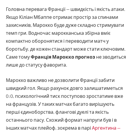
Головна перевага Франції — швидкість і якість атаки.
Якщо Кіліан Мбаппе отримає простір за спинами
захисників, Марокко буде дуже складно стримувати
темп гри. Водночас марокканська збірна вміє
компактно оборонятися і переводити матч у
боротьбу, де кожен стандарт може стати ключовим.
Саме тому
Франція Марокко прогноз
не зводиться
лише до статусу фаворита.
Марокко важливо не дозволити Франції забити
швидкий гол. Якщо рахунок довго залишатиметься
0:0, психологічний тиск поступово зростатиме вже
на французів. У таких матчах багато вирішують
перші єдиноборства, флангові дуелі та якість
останнього пасу. Схожий формат напруги був і в
інших матчах плейоф, зокрема в парі
Аргентина —