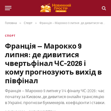
Головна
»
Спорт
»
Франція — Марокко 9 липня: де дивитися чвертьфінал ЧС-2026 і кому прогнозують вихід в півфінал
СПОРТ
Франція — Марокко 9
липня: де дивитися
чвертьфінал ЧС-2026 і
кому прогнозують вихід в
півфінал
Франція — Марокко 9 липня у 1/4 фіналу ЧС-2026: час
початку за Києвом, де дивитися онлайн трансляцію
в Україні, прогнози букмекерів, коефіцієнти і ставки.