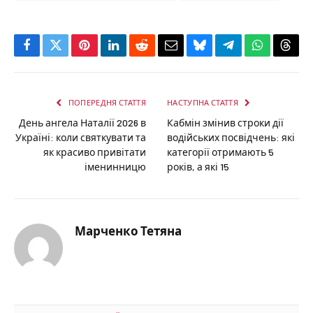
Facebook
Twitter
Pinterest
LinkedIn
Reddit
Email
Bluesky
Telegram
WhatsApp
Thre
ПОПЕРЕДНЯ СТАТТЯ
НАСТУПНА СТАТТЯ
День ангела Наталії 2026 в
Кабмін змінив строки дії
Україні: коли святкувати та
водійських посвідчень: які
як красиво привітати
категорії отримають 5
іменинницю
років, а які 15
Марченко Тетяна