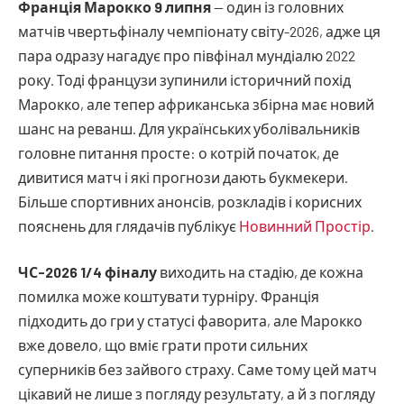
Франція Марокко 9 липня
— один із головних
матчів чвертьфіналу чемпіонату світу-2026, адже ця
пара одразу нагадує про півфінал мундіалю 2022
року. Тоді французи зупинили історичний похід
Марокко, але тепер африканська збірна має новий
шанс на реванш. Для українських уболівальників
головне питання просте: о котрій початок, де
дивитися матч і які прогнози дають букмекери.
Більше спортивних анонсів, розкладів і корисних
пояснень для глядачів публікує
Новинний Простір
.
ЧС-2026 1/4 фіналу
виходить на стадію, де кожна
помилка може коштувати турніру. Франція
підходить до гри у статусі фаворита, але Марокко
вже довело, що вміє грати проти сильних
суперників без зайвого страху. Саме тому цей матч
цікавий не лише з погляду результату, а й з погляду