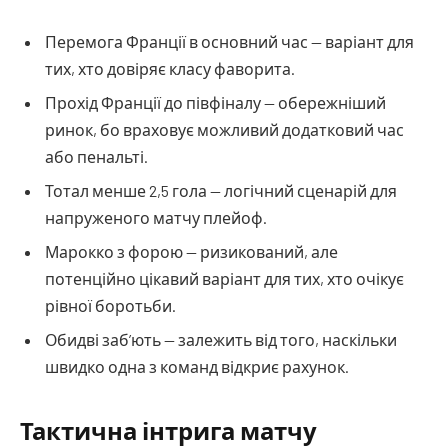
Перемога Франції в основний час — варіант для
тих, хто довіряє класу фаворита.
Прохід Франції до півфіналу — обережніший
ринок, бо враховує можливий додатковий час
або пенальті.
Тотал менше 2,5 гола — логічний сценарій для
напруженого матчу плейоф.
Марокко з форою — ризикований, але
потенційно цікавий варіант для тих, хто очікує
рівної боротьби.
Обидві заб’ють — залежить від того, наскільки
швидко одна з команд відкриє рахунок.
Тактична інтрига матчу