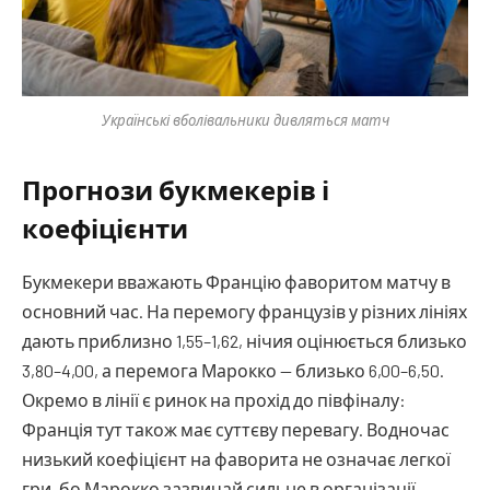
Українські вболівальники дивляться матч
Прогнози букмекерів і
коефіцієнти
Букмекери вважають Францію фаворитом матчу в
основний час. На перемогу французів у різних лініях
дають приблизно 1,55–1,62, нічия оцінюється близько
3,80–4,00, а перемога Марокко — близько 6,00–6,50.
Окремо в лінії є ринок на прохід до півфіналу:
Франція тут також має суттєву перевагу. Водночас
низький коефіцієнт на фаворита не означає легкої
гри, бо Марокко зазвичай сильне в організації