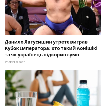
Данило Явгусишин утретє виграв
Кубок Імператора: хто такий Аонішікі
та як українець підкорив сумо
27 ЛИПНЯ 2026