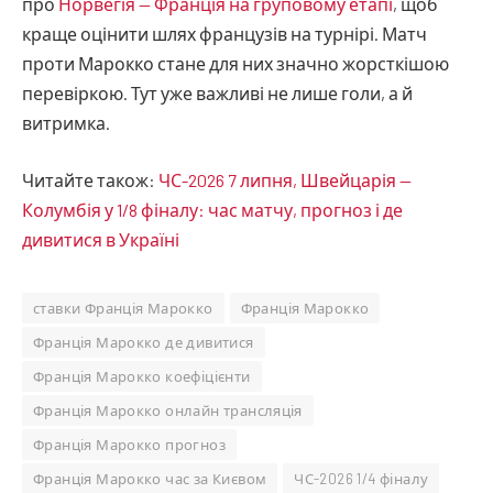
про
Норвегія — Франція на груповому етапі
, щоб
краще оцінити шлях французів на турнірі. Матч
проти Марокко стане для них значно жорсткішою
перевіркою. Тут уже важливі не лише голи, а й
витримка.
Читайте також:
ЧС-2026 7 липня, Швейцарія —
Колумбія у 1/8 фіналу: час матчу, прогноз і де
дивитися в Україні
ставки Франція Марокко
Франція Марокко
Франція Марокко де дивитися
Франція Марокко коефіцієнти
Франція Марокко онлайн трансляція
Франція Марокко прогноз
Франція Марокко час за Києвом
ЧС-2026 1/4 фіналу