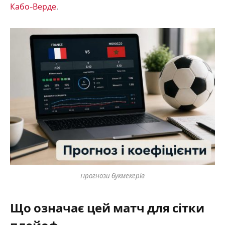
Кабо-Верде
.
Прогнози букмекерів
Що означає цей матч для сітки